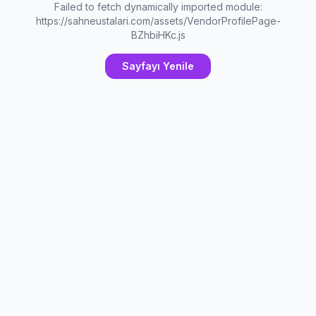
Failed to fetch dynamically imported module:
https://sahneustalari.com/assets/VendorProfilePage-
BZhbiHKc.js
Sayfayı Yenile