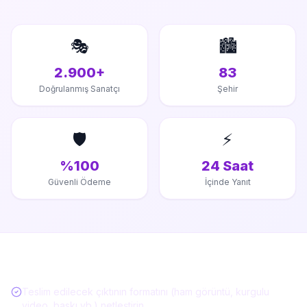
🎭
🏙️
2.900+
83
Doğrulanmış Sanatçı
Şehir
🛡️
⚡
%100
24 Saat
Güvenli Ödeme
İçinde Yanıt
Etkinlik Hizmeti Alırken Kontrol Listesi
Teslim edilecek çıktının formatını (ham görüntü, kurgulu
video, baskı vb.) netleştirin