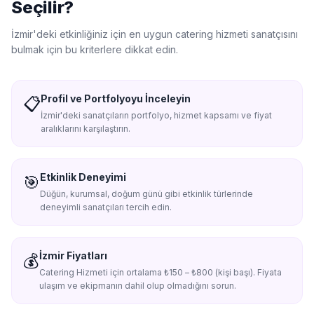
Seçilir?
konsept masa tasarımı, gıda güvenliği ve hijyen danışmanlığı,
kalabalık davetler için toplu rulo üretimi, içecek eşleştirme
İzmir'de
ki etkinliğiniz için en uygun
catering hizmeti
sanatçısını
danışmanlığı, atıştırmalık kutu paketleme, mezuniyet ve parti
bulmak için bu kriterlere dikkat edin.
cateringi, açık büfe sushi düzenlemesi, açılış ve lansman
ikramları, özel reçete danışmanlığı
Profil ve Portfolyoyu İnceleyin
📋
İzmir'deki sanatçıların portfolyo, hizmet kapsamı ve fiyat
aralıklarını karşılaştırın.
Etkinlik Deneyimi
🎯
Düğün, kurumsal, doğum günü gibi etkinlik türlerinde
deneyimli sanatçıları tercih edin.
İzmir Fiyatları
💰
Catering Hizmeti için ortalama ₺150 – ₺800 (kişi başı). Fiyata
ulaşım ve ekipmanın dahil olup olmadığını sorun.