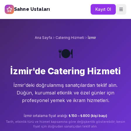
Sahne Ustaları
Kayıt Ol
Ana Sayfa
Catering Hizmeti
İzmir
🍽️
İzmir'de Catering Hizmeti
İzmir'de
ki doğrulanmış sanatçılardan teklif alın.
Düğün, kurumsal etkinlik ve özel günler için
profesyonel yemek ve ikram hizmetleri.
İzmir
ortalama fiyat aralığı:
₺150 – ₺800 (kişi başı)
Tarih, etkinlik türü ve hizmet kapsamına göre değişkenlik gösterebilir; kesin
fiyat için doğrudan sanatçıdan teklif alın.