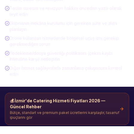
Teslim süresini ve revizyon hakkını önceden yazılı olarak
teyit edin
Ekipmanın mekâna kurulumu için gereken süre ve alanı
planlayın
Drone kullanılan hizmetlerde bölgesel uçuş izni gerekip
gerekmediğini sorun
Yedekleme/dosya güvenliği politikasını (çekim kaybı
ihtimaline karşı) netleştirin
Diğer hizmet sağlayıcılarla zamanlama çakışmasını kontrol
edin
💰
İzmir'de Catering Hizmeti
Fiyatları 2026 —
Güncel Rehber
Bütçe, standart ve premium paket ücretlerini karşılaştır, tasarruf
ipuçlarını gör