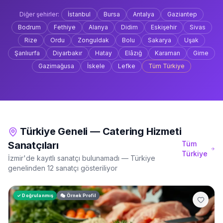
Diğer şehirler:
İstanbul
Bursa
Antalya
Gaziantep
Bodrum
Fethiye
Alanya
Didim
Eskişehir
Sivas
Rize
Ordu
Zonguldak
Bolu
Sakarya
Uşak
Şanlıurfa
Diyarbakır
Hatay
Elâzığ
Karaman
Girne
Gazimağusa
İskele
Lefke
Tüm Türkiye
Türkiye Geneli — Catering Hizmeti
Sanatçıları
Tüm
Türkiye
İzmir'de kayıtlı sanatçı bulunamadı — Türkiye
genelinden 12 sanatçı gösteriliyor
✓ Doğrulanmış
🎭 Örnek Profil