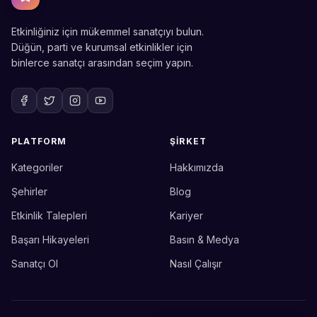
Etkinliğiniz için mükemmel sanatçıyı bulun.
Düğün, parti ve kurumsal etkinlikler için
binlerce sanatçı arasından seçim yapın.
PLATFORM
ŞIRKET
Kategoriler
Hakkımızda
Sahne Ustaları
Etkinlik uzmanınız
Şehirler
Blog
Etkinlik Talepleri
Kariyer
Merhaba! Size nasıl yardımcı
olabiliriz? WhatsApp üzerinden
Başarı Hikayeleri
Basın & Medya
bize ulaşabilirsiniz.
Sanatçı Ol
Nasıl Çalışır
Merhaba! Bilgi almak istiyorum.