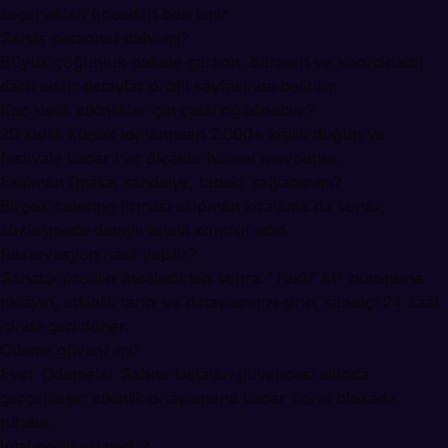
seçenekleri önceden belirlenir.
Servis personeli dahil mi?
Büyük çoğunluk pakete garson, barmen ve koordinatör
dahil eder; detaylar profil sayfasında belirtilir.
Kaç kişilik etkinlikler için catering alınabilir?
20 kişilik küçük toplantıdan 2.000+ kişilik düğün ve
festivale kadar her ölçekte hizmet mevcuttur.
Ekipman (masa, sandalye, tabak) sağlanır mı?
Birçok catering firması ekipman kiralama da sunar;
sözleşmede detaylı listeyi kontrol edin.
Rezervasyon nasıl yapılır?
Sanatçı profilini inceledikten sonra "Teklif Al" butonuna
tıklayın, etkinlik tarihi ve detaylarınızı girin; sanatçı 24 saat
içinde geri döner.
Ödeme güvenli mi?
Evet. Ödemeler Sahne Ustaları güvencesi altında
gerçekleşir; etkinlik onaylanana kadar ücret blokede
tutulur.
İptal politikası nedir?