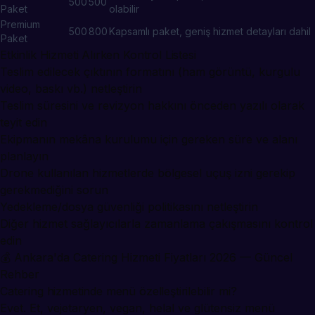
500
500
Paket
olabilir
Premium
500
800
Kapsamlı paket, geniş hizmet detayları dahil
Paket
Etkinlik Hizmeti Alırken Kontrol Listesi
Teslim edilecek çıktının formatını (ham görüntü, kurgulu
video, baskı vb.) netleştirin
Teslim süresini ve revizyon hakkını önceden yazılı olarak
teyit edin
Ekipmanın mekâna kurulumu için gereken süre ve alanı
planlayın
Drone kullanılan hizmetlerde bölgesel uçuş izni gerekip
gerekmediğini sorun
Yedekleme/dosya güvenliği politikasını netleştirin
Diğer hizmet sağlayıcılarla zamanlama çakışmasını kontrol
edin
💰
Ankara'da Catering Hizmeti Fiyatları 2026 — Güncel
Rehber
Catering hizmetinde menü özelleştirilebilir mi?
Evet. Et, vejetaryen, vegan, helal ve glütensiz menü