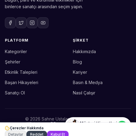
binlerce sanatçı arasından seçim yapın.
PLATFORM
ŞIRKET
Kategoriler
Hakkımızda
Sahne Ustaları
Etkinlik uzmanınız
Şehirler
Blog
Etkinlik Talepleri
Kariyer
Merhaba! Size nasıl yardımcı
olabiliriz? WhatsApp üzerinden
Başarı Hikayeleri
Basın & Medya
bize ulaşabilirsiniz.
Sanatçı Ol
Nasıl Çalışır
Merhaba! Bilgi almak istiyorum.
© 2026 Sahne Ustaları. Tüm hakları saklıdır.
Müşteri Hizmetleri
Çerezler Hakkında
Şu an çevrimiçi
🛡️
ETBİS'e Kayıtlıdır
Gizlilik
Koşullar
Çerezler
Detaylar
Reddet
Kabul Et