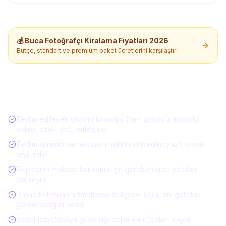
💰
Buca
Fotoğrafçı Kiralama
Fiyatları 2026
Bütçe, standart ve premium paket ücretlerini karşılaştır
Etkinlik Hizmeti Alırken Kontrol Listesi
Teslim edilecek çıktının formatını (ham görüntü, kurgulu
video, baskı vb.) netleştirin
Teslim süresini ve revizyon hakkını önceden yazılı olarak
teyit edin
Ekipmanın mekâna kurulumu için gereken süre ve alanı
planlayın
Drone kullanılan hizmetlerde bölgesel uçuş izni gerekip
gerekmediğini sorun
Yedekleme/dosya güvenliği politikasını (çekim kaybı