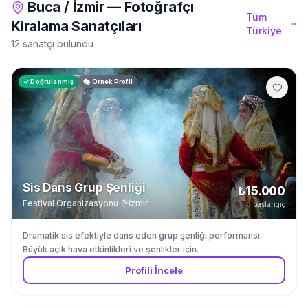
Buca
/
İzmir
—
Fotoğrafçı
Tüm
Kiralama
Sanatçıları
Türkiye
12 sanatçı bulundu
✓ Doğrulanmış
🎭 Örnek Profil
Sis Dans Grup Şenliği
₺15.000
Festival Organizasyonu
·
İzmir
başlangıç
Dramatik sis efektiyle dans eden grup şenliği performansı.
Büyük açık hava etkinlikleri ve şenlikler için.
Profili İncele