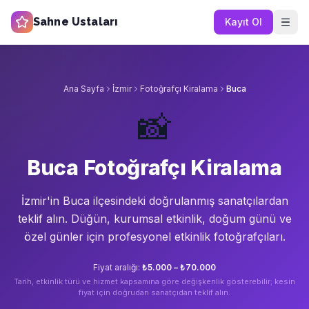
Sahne Ustaları
Kayıt Ol
Ana Sayfa
İzmir
Fotoğrafçı Kiralama
Buca
📸
Buca Fotoğrafçı Kiralama
İzmir'in
Buca
ilçesindeki doğrulanmış sanatçılardan
teklif alın.
Düğün, kurumsal etkinlik, doğum günü ve
özel günler için profesyonel etkinlik fotoğrafçıları.
Fiyat aralığı:
₺5.000 – ₺70.000
Tarih, etkinlik türü ve hizmet kapsamına göre değişkenlik gösterebilir; kesin
fiyat için doğrudan sanatçıdan teklif alın.