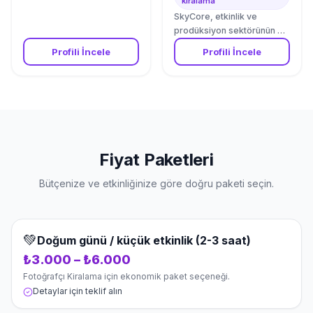
kiralama
SkyCore, etkinlik ve
prodüksiyon sektörünün en
güncel havadan çekim ve
Profili İncele
Profili İncele
drone kiralama ihtiyaçlarını
karşılamak üzere kurulmuş
öncü bir teknik ekipman
sağlayıcısıdır. Sektördeki
teknolojik gelişmeleri
yakından takip ederek
kurulan firmamız, ilk günden
Fiyat Paketleri
bu yana etkinlik
organizatörlerine, reklam
Bütçenize ve etkinliğinize göre doğru paketi seçin.
ajanslarına ve prodüksiyon
ekiplerine en güvenilir uçuş
sistemlerini sunmaktadır.
Geniş depo altyapımız,
💚
Doğum günü / küçük etkinlik (2-3 saat)
sürekli güncellenen
donanım parkurumuz ve
₺3.000 – ₺6.000
teknik bakım atölyemizle
Fotoğrafçı Kiralama için ekonomik paket seçeneği.
projelerinizin kesintisiz
Detaylar için teklif alın
ilerlemesini garanti
ediyoruz. Envanterimizde