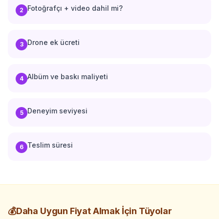
Fotoğrafçı + video dahil mi?
güvencesiyle işletmenizin
2
bütçesine uyum sağlar.
Drone ek ücreti
3
Albüm ve baskı maliyeti
4
Deneyim seviyesi
5
Teslim süresi
6
💰
Daha Uygun Fiyat Almak İçin Tüyolar