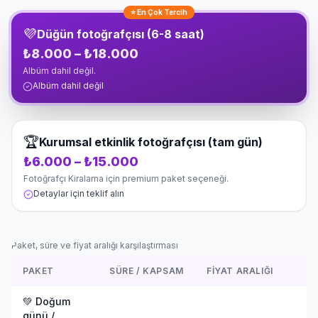
endüstri standardı 4K ve 8K
⭐ En Çok Tercih
kayıt yapabilen, uzun uçuş
💜
Düğün fotoğrafçısı (6-8 saat)
süresine sahip profesyonel
₺8.000 – ₺18.000
drone modelleri, yedek
batarya istasyonları, yüksek
Albüm dahil değil.
kazançlı sinyal aktarıcılar,
Albüm dahil değil
FPV yarış drone'ları ve
termal kameralı özel amaçlı
hava araçları yer almaktadır.
🏆
Tüm cihazlarımız her
Kurumsal etkinlik fotoğrafçısı (tam gün)
operasyon öncesi ve
₺6.000 – ₺15.000
sonrası detaylı yazılım
Fotoğrafçı Kiralama için premium paket seçeneği.
güncellemelerinden,
Detaylar için teklif alın
kalibrasyondan ve mekanik
testlerden geçirilir; böylece
sahada yaşanabilecek
aksaklıklar sıfıra indirgenir.
Paket, süre ve fiyat aralığı karşılaştırması
Kiralama sürecimiz,
ekipmanın ihtiyacınıza
PAKET
SÜRE / KAPSAM
FIYAT ARALIĞI
uygun model seçimiyle
başlar, sigortalı kargo veya
💚
Doğum
şoförlü özel teslimatla
günü /