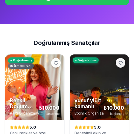
Doğrulanmış Sanatçılar
✓ Doğrulanmış
✓ Doğrulanmış
🎭 Örnek Profil
Renkli
yusuf yiğit
Doğum
kamanlı
₺10.000
₺10.000
Günü
Parti Organizasyonu
·
Ankara
Etkinlik Organizasyon Hizmeti
·
İ
başlangıç
başlangıç
Partisi
5.0
5.0
Canlı renkler ve özel
Deneyimli ekip ve