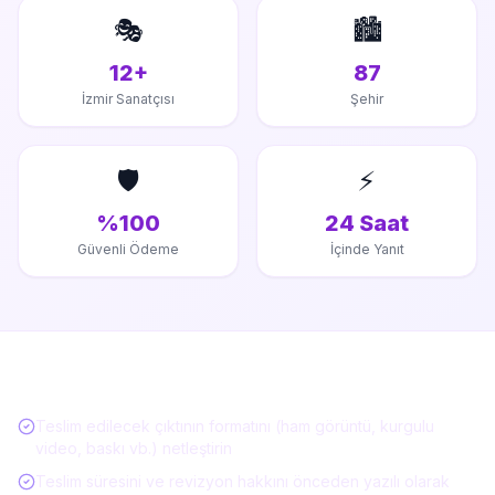
🎭
🏙️
12+
87
İzmir Sanatçısı
Şehir
🛡️
⚡
%100
24 Saat
Güvenli Ödeme
İçinde Yanıt
Etkinlik Hizmeti Alırken Kontrol Listesi
Teslim edilecek çıktının formatını (ham görüntü, kurgulu
video, baskı vb.) netleştirin
Teslim süresini ve revizyon hakkını önceden yazılı olarak