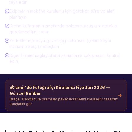
teyit edin
Ekipmanın mekâna kurulumu için gereken süre ve alanı
planlayın
Drone kullanılan hizmetlerde bölgesel uçuş izni gerekip
gerekmediğini sorun
Yedekleme/dosya güvenliği politikasını (çekim kaybı
ihtimaline karşı) netleştirin
Diğer hizmet sağlayıcılarla zamanlama çakışmasını kontrol
edin
💰
İzmir'de Fotoğrafçı Kiralama
Fiyatları 2026 —
Güncel Rehber
Bütçe, standart ve premium paket ücretlerini karşılaştır, tasarruf
ipuçlarını gör