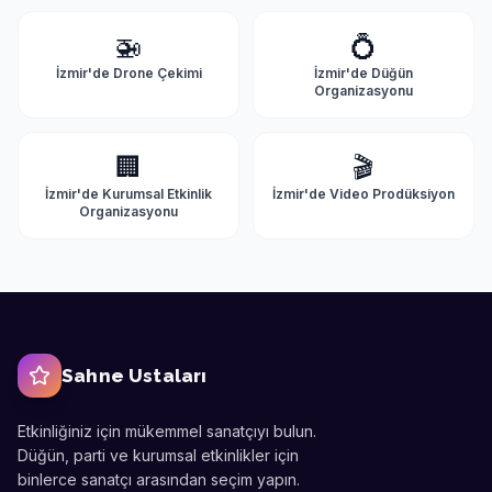
🚁
💍
İzmir'de
Drone Çekimi
İzmir'de
Düğün
Organizasyonu
🏢
🎬
İzmir'de
Kurumsal Etkinlik
İzmir'de
Video Prodüksiyon
Organizasyonu
Sahne Ustaları
Etkinliğiniz için mükemmel sanatçıyı bulun.
Düğün, parti ve kurumsal etkinlikler için
binlerce sanatçı arasından seçim yapın.