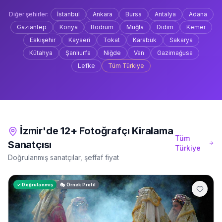
Diğer şehirler:
İstanbul
Ankara
Bursa
Antalya
Adana
Gaziantep
Konya
Bodrum
Muğla
Didim
Kemer
Eskişehir
Kayseri
Tokat
Karabük
Sakarya
Kütahya
Şanlıurfa
Niğde
Van
Gazimağusa
Lefke
Tüm Türkiye
İzmir'de 12+ Fotoğrafçı Kiralama
Tüm
Sanatçısı
Türkiye
Doğrulanmış sanatçılar, şeffaf fiyat
✓ Doğrulanmış
🎭 Örnek Profil