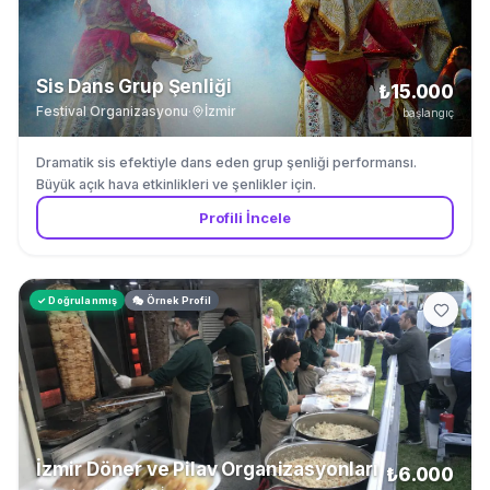
Sis Dans Grup Şenliği
₺15.000
Festival Organizasyonu
·
İzmir
başlangıç
Dramatik sis efektiyle dans eden grup şenliği performansı.
Büyük açık hava etkinlikleri ve şenlikler için.
Profili İncele
✓ Doğrulanmış
🎭 Örnek Profil
İzmir Döner ve Pilav Organizasyonları
₺6.000