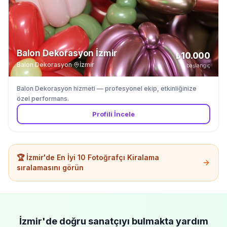
Dekorları: Pasta masası, nikâh masası ve hediye alanları için
balon düzenlemeleri Tavan Süslemeleri: Salon, mağaza ve parti
alanları için asılı balon uygulamaları Helyum Balonları: Uçan balon
demetleri, masa balonları ve kişiye özel tasarımlar
Balon Dekorasyon İzmir
₺10.000
Balon Dekorasyon
·
İzmir
başlangıç
Balon Dekorasyon hizmeti — profesyonel ekip, etkinliğinize
özel performans.
Profili İncele
🏆
İzmir'de
En İyi 10
Fotoğrafçı Kiralama
sıralamasını görün
İzmir'de
doğru sanatçıyı bulmakta yardım