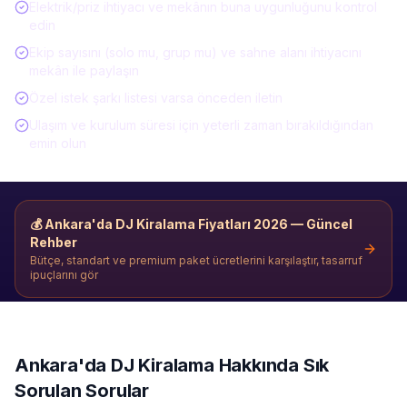
Elektrik/priz ihtiyacı ve mekânın buna uygunluğunu kontrol
edin
Ekip sayısını (solo mu, grup mu) ve sahne alanı ihtiyacını
mekân ile paylaşın
Özel istek şarkı listesi varsa önceden iletin
Ulaşım ve kurulum süresi için yeterli zaman bırakıldığından
emin olun
💰
Ankara'da DJ Kiralama
Fiyatları 2026 — Güncel
Rehber
Bütçe, standart ve premium paket ücretlerini karşılaştır, tasarruf
ipuçlarını gör
Ankara'da
DJ Kiralama
Hakkında Sık
Sorulan Sorular