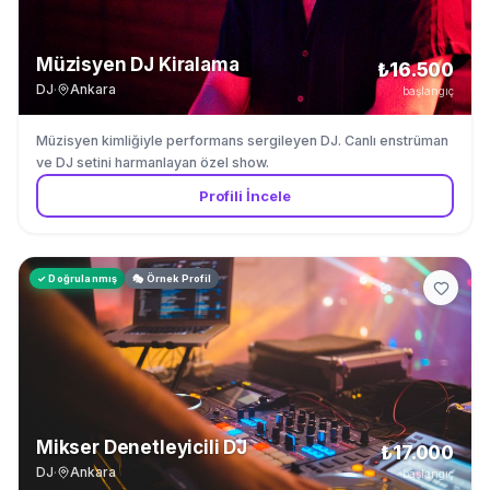
Müzisyen DJ Kiralama
₺16.500
DJ
·
Ankara
başlangıç
Müzisyen kimliğiyle performans sergileyen DJ. Canlı enstrüman
ve DJ setini harmanlayan özel show.
Profili İncele
✓ Doğrulanmış
🎭 Örnek Profil
Mikser Denetleyicili DJ
₺17.000
DJ
·
Ankara
başlangıç