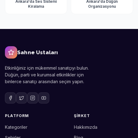
Ankara'da
Ses Sistemi
Ankara'da
Düğün
Kiralama
Organizasyonu
Sahne Ustaları
Etkinliğiniz için mükemmel sanatçıyı bulun.
Düğün, parti ve kurumsal etkinlikler için
binlerce sanatçı arasından seçim yapın.
PLATFORM
ŞIRKET
Kategoriler
Hakkımızda
Sahne Ustaları
Etkinlik uzmanınız
Şehirler
Blog