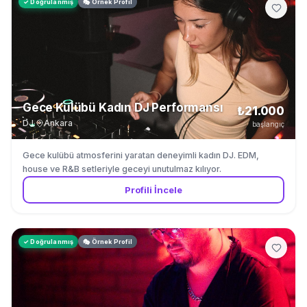
✓ Doğrulanmış
🎭 Örnek Profil
Gece Kulübü Kadın DJ Performansı
₺21.000
DJ
·
Ankara
başlangıç
Gece kulübü atmosferini yaratan deneyimli kadın DJ. EDM,
house ve R&B setleriyle geceyi unutulmaz kılıyor.
Profili İncele
✓ Doğrulanmış
🎭 Örnek Profil