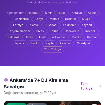
fiyat için doğrudan sanatçıdan teklif alın.
Diğer şehirler:
İstanbul
İzmir
Bursa
Antalya
Adana
Gaziantep
Konya
Mersin
Bodrum
Muğla
Fethiye
Alanya
Kuşadası
Eskişehir
Kayseri
Afyonkarahisar
Sivas
Edirne
Çanakkale
Kocaeli
Kırklareli
Aydın
Uşak
Adıyaman
Mardin
Batman
Isparta
Burdur
Niğde
Aksaray
Güzelyurt
Tüm Türkiye
Ankara'da 7+ DJ Kiralama
Tüm
Sanatçısı
Türkiye
Doğrulanmış sanatçılar, şeffaf fiyat