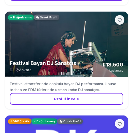
✓ Doğrulanmış
🎭 Örnek Profil
Festival Bayan DJ Sanatçısı
₺18.500
DJ
·
Ankara
başlangıç
Festival atmosferinde coşkulu bayan DJ performansı. House,
techno ve EDM türlerinde uzman kadın DJ sanatçısı.
Profili İncele
⚡ ÖNE ÇIKAN
✓ Doğrulanmış
🎭 Örnek Profil