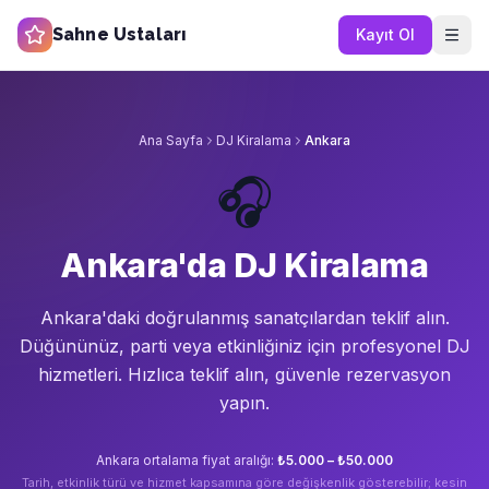
Sahne Ustaları
Kayıt Ol
Ana Sayfa
DJ Kiralama
Ankara
🎧
Ankara'da DJ Kiralama
Ankara'da
ki doğrulanmış sanatçılardan teklif alın.
Düğününüz, parti veya etkinliğiniz için profesyonel DJ
hizmetleri. Hızlıca teklif alın, güvenle rezervasyon
yapın.
Ankara
ortalama fiyat aralığı:
₺5.000 – ₺50.000
Tarih, etkinlik türü ve hizmet kapsamına göre değişkenlik gösterebilir; kesin