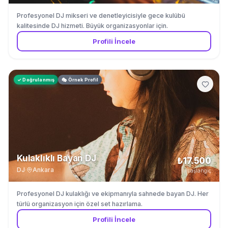
Profesyonel DJ mikseri ve denetleyicisiyle gece kulübü
kalitesinde DJ hizmeti. Büyük organizasyonlar için.
Profili İncele
✓ Doğrulanmış
🎭 Örnek Profil
Kulaklıklı Bayan DJ
₺17.500
DJ
·
Ankara
başlangıç
Profesyonel DJ kulaklığı ve ekipmanıyla sahnede bayan DJ. Her
türlü organizasyon için özel set hazırlama.
Profili İncele