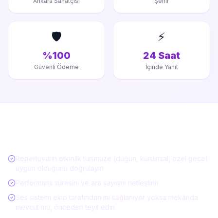
Ankara Sanatçısı
Şehir
🛡️
⚡
%100
24 Saat
Güvenli Ödeme
İçinde Yanıt
Müzisyen / Canlı Müzik Kiralarken Kontrol
Listesi
Repertuvarın etkinlik türünüze (düğün, kurumsal, özel gece)
uygun olduğunu doğrulayın
Performans süresini ve ara sayısını netleştirin
Ses sistemi ekip tarafından mı sağlanıyor yoksa mekânda
mevcut mu, önceden teyit edin