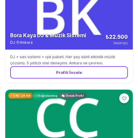
Bora Kaya DJ & Müzik Sistemi
₺22.500
DJ
·
Ankara
başlangıç
DJ + ses sistemi + ışık paketi. Her şey dahil etkinlik müzik
çözümü. 5 yıldızlı otel deneyimi. Ankara ve çevresi.
Profili İncele
⚡ ÖNE ÇIKAN
✓ Doğrulanmış
🎭 Örnek Profil