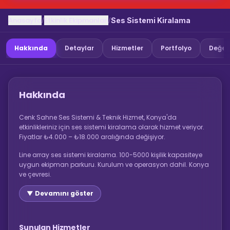
Anasayfa
Etkinlik Ekipmanlari
/
/
Ses Sistemi Kiralama
Hakkında
Detaylar
Hizmetler
Portfolyo
Değer
Hakkında
Cenk Sahne Ses Sistemi & Teknik Hizmet, Konya'da
etkinlikleriniz için ses sistemi kiralama olarak hizmet veriyor.
Fiyatlar ₺4.000 – ₺18.000 aralığında değişiyor.
Line array ses sistemi kiralama. 100-5000 kişilik kapasiteye
uygun ekipman parkuru. Kurulum ve operasyon dahil. Konya
ve çevresi.
▼ Devamını göster
Sunulan Hizmetler