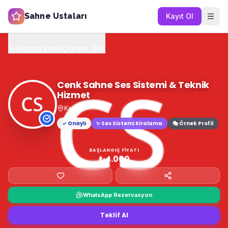
Sahne Ustaları
Kayıt Ol
Arama sonuçlarına dön
Cenk Sahne Ses Sistemi & Teknik
Hizmet
Konya
✓ Onaylı
✨
Ses Sistemi Kiralama
🎭 Örnek Profil
BAŞLANGIÇ FIYATI
₺4.000
WhatsApp Rezervasyon
Teklif Al