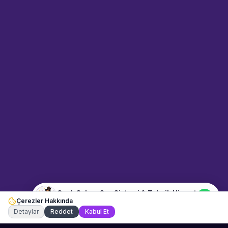
Sahne Ustaları
Sanatçı hakkında bilgi al
Merhaba! "Cenk Sahne Ses
Sistemi & Teknik Hizmet"
hakkında bilgi almak mı
istiyorsunuz? Mesajınızı yazın,
WhatsApp üzerinden
bağlanalım.
10:38
📍
etkinlik-ekipmanlari · Konya
Merhaba! "Cenk Sahne Ses
Sistemi & Teknik Hizmet"
hakkında bilgi almak istiyorum.
Cenk Sahne Ses Sistemi & Teknik Hizmet
Çerezler Hakkında
Şu an çevrimiçi
Detaylar
Reddet
Kabul Et