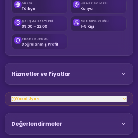
DILLER
HIZMET BÖLGESI
Türkçe
Konya
ÇALIŞMA SAATLERI
EKIP BÜYÜKLÜĞÜ
09:00 – 22:00
1-5 Kişi
PROFIL DURUMU
Doğrulanmış Profil
Hizmetler ve Fiyatlar
Yasal Uyarı
Değerlendirmeler