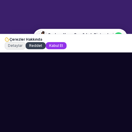
Merhaba! "Serkan Kaya Ses &
Işık Sistemleri" hakkında bilgi
almak istiyorum.
Serkan Kaya Ses & Işık Sistemleri
Çerezler Hakkında
Şu an çevrimiçi
Detaylar
Reddet
Kabul Et
Sahne Ustaları
Etkinliğiniz için mükemmel sanatçıyı bulun.
Düğün, parti ve kurumsal etkinlikler için
binlerce sanatçı arasından seçim yapın.