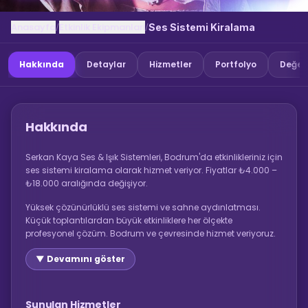
Anasayfa
Etkinlik Ekipmanlari
/
/
Ses Sistemi Kiralama
Hakkında
Detaylar
Hizmetler
Portfolyo
Değer
Hakkında
Serkan Kaya Ses & Işık Sistemleri, Bodrum'da etkinlikleriniz için
ses sistemi kiralama olarak hizmet veriyor. Fiyatlar ₺4.000 –
₺18.000 aralığında değişiyor.
Yüksek çözünürlüklü ses sistemi ve sahne aydınlatması.
Küçük toplantılardan büyük etkinliklere her ölçekte
profesyonel çözüm. Bodrum ve çevresinde hizmet veriyoruz.
▼ Devamını göster
Sunulan Hizmetler