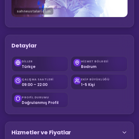
sahneustalari.com
Detaylar
DILLER
HIZMET BÖLGESI
Türkçe
Bodrum
ÇALIŞMA SAATLERI
EKIP BÜYÜKLÜĞÜ
09:00 – 22:00
1-5 Kişi
PROFIL DURUMU
Doğrulanmış Profil
Hizmetler ve Fiyatlar