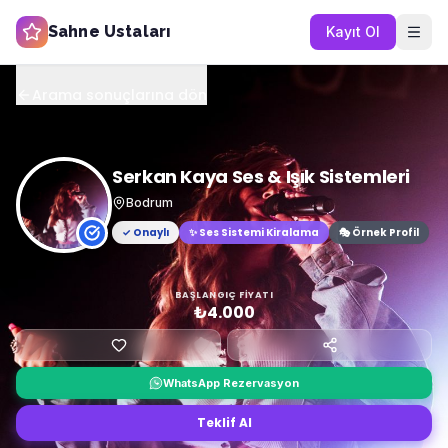
Sahne Ustaları
Kayıt Ol
Arama sonuçlarına dön
Serkan Kaya Ses & Işık Sistemleri
Bodrum
✓ Onaylı
✨
Ses Sistemi Kiralama
🎭 Örnek Profil
BAŞLANGIÇ FIYATI
₺4.000
WhatsApp Rezervasyon
Teklif Al