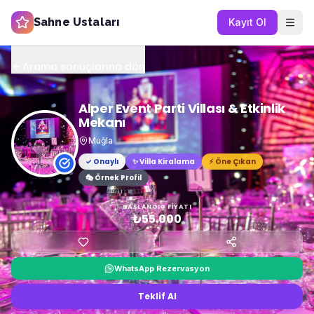
Sahne Ustaları
Kayıt Ol
Arama sonuçlarına dön
Alper Event Parti Villası & Etkinlik
Mekanı
Muğla
✓ Onaylı
✨
Villa Kiralama
⚡ Öne Çıkan
🎭 Örnek Profil
BAŞLANGIÇ FIYATI
₺55.000
WhatsApp Rezervasyon
Teklif Al