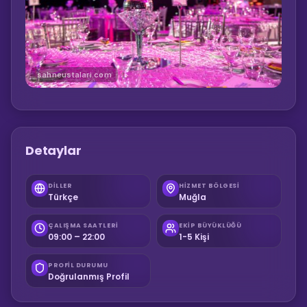
sahneustalari.com
Detaylar
DILLER
HIZMET BÖLGESI
Türkçe
Muğla
ÇALIŞMA SAATLERI
EKIP BÜYÜKLÜĞÜ
09:00 – 22:00
1-5 Kişi
PROFIL DURUMU
Doğrulanmış Profil