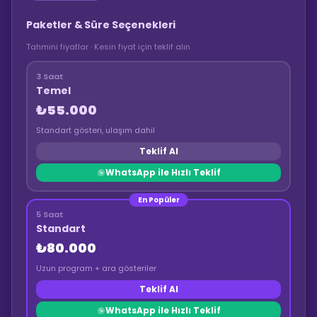
Paketler & Süre Seçenekleri
Tahmini fiyatlar · Kesin fiyat için teklif alın
3 Saat
Temel
₺55.000
Standart gösteri, ulaşım dahil
Teklif Al
WhatsApp ile Hızlı Teklif
En Popüler
5 Saat
Standart
₺80.000
Uzun program + ara gösteriler
Teklif Al
WhatsApp ile Hızlı Teklif