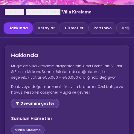
Anasayfa
Mekan Ve Araclar
/
/
Villa Kiralama
Hakkında
Detaylar
Hizmetler
Portfolyo
Değer
Hakkında
Muğla'da villa kiralama arayanlar için Alper Event Parti Villası
& Etkinlik Mekanı, Sahne Ustaları'nda doğrulanmış bir
seçenek. Fiyatlar ₺55.000 – ₺80.000 aralığında değişiyor.
Deniz veya doğa manzaralı lüks villa kiralama. Özel bahçe ve
havuz. Personel opsiyonel. Muğla ve çevresi.
▼ Devamını göster
Sunulan Hizmetler
✨
Villa Kiralama