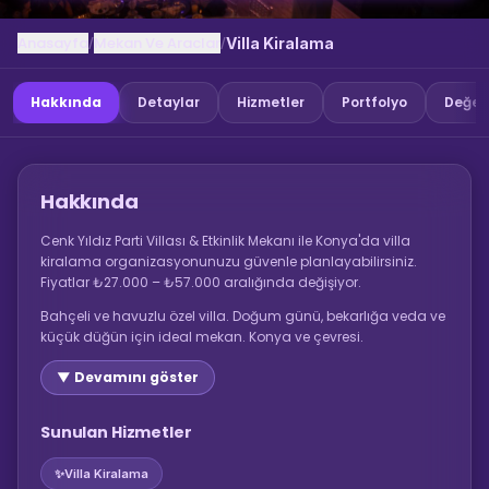
Anasayfa
Mekan Ve Araclar
/
/
Villa Kiralama
Hakkında
Detaylar
Hizmetler
Portfolyo
Değer
Hakkında
Cenk Yıldız Parti Villası & Etkinlik Mekanı ile Konya'da villa
kiralama organizasyonunuzu güvenle planlayabilirsiniz.
Fiyatlar ₺27.000 – ₺57.000 aralığında değişiyor.
Bahçeli ve havuzlu özel villa. Doğum günü, bekarlığa veda ve
küçük düğün için ideal mekan. Konya ve çevresi.
▼ Devamını göster
Sunulan Hizmetler
✨
Villa Kiralama