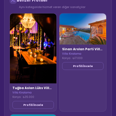
Benzer Profiller
Aynı kategoride hizmet veren diğer sanatçılar
Sinan Arslan Parti Villası & Etkinlik Mekanı
Villa Kiralama
Konya · ₺17.000
Profili İncele
Tuğba Aslan Lüks Villa Kiralama
Villa Kiralama
Konya · ₺35.000
Profili İncele