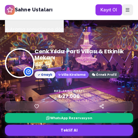
Sahne Ustaları
Kayıt Ol
Arama sonuçlarına dön
Cenk Yıldız Parti Villası & Etkinlik
Mekanı
Konya
✓ Onaylı
✨
Villa Kiralama
🎭 Örnek Profil
BAŞLANGIÇ FIYATI
₺27.000
WhatsApp Rezervasyon
Teklif Al