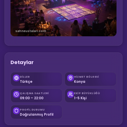
sahneustalari.com
Detaylar
DILLER
HIZMET BÖLGESI
Türkçe
Konya
ÇALIŞMA SAATLERI
EKIP BÜYÜKLÜĞÜ
09:00 – 22:00
1-5 Kişi
PROFIL DURUMU
Doğrulanmış Profil