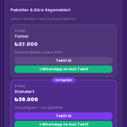
Paketler & Süre Seçenekleri
Tahmini fiyatlar · Kesin fiyat için teklif alın
3 Saat
Temel
₺27.000
Standart gösteri, ulaşım dahil
Teklif Al
WhatsApp ile Hızlı Teklif
En Popüler
5 Saat
Standart
₺39.000
Uzun program + ara gösteriler
Teklif Al
WhatsApp ile Hızlı Teklif