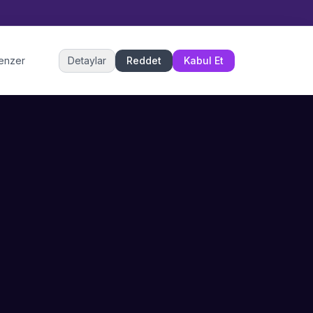
Müşteri Hizmetleri
benzer
Detaylar
Reddet
Kabul Et
Şu an çevrimiçi
DESTEK
İLETIŞIM
Büyükçekmece,
SSS
İstanbul
İletişim
0 850 302 53 52
Hizmet Politikası
info@sahneustalari.com
İptal ve Cayma
Yardım Merkezi
Ödeme Politikası