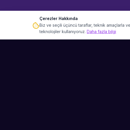
Çerezler Hakkında
Biz ve seçili üçüncü taraflar, teknik amaçlarla
teknolojiler kullanıyoruz.
Daha fazla bilgi
Sahne Ustaları
Etkinliğiniz için mükemmel sanatçıyı bulun.
Düğün, parti ve kurumsal etkinlikler için
binlerce sanatçı arasından seçim yapın.