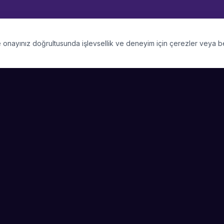
 ve onayınız doğrultusunda işlevsellik ve deneyim için çerezler veya 
PLATFORM
SIRKET
Kategoriler
Hakkimizda
Şehirler
Blog
Etkinlik Talepleri
Kariyer
Video Galerisi
Basin & Medya
Başarı Hikayeleri
Nasıl Çalışır