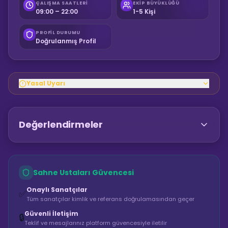
ÇALIŞMA SAATLERI
EKIP BÜYÜKLÜĞÜ
09:00 – 22:00
1-5 Kişi
PROFIL DURUMU
Doğrulanmış Profil
Yasal Uyarı
Değerlendirmeler
Sahne Ustaları Güvencesi
Onaylı Sanatçılar
✅
Tüm sanatçılar kimlik ve referans doğrulamasından geçer
Güvenli İletişim
🔒
Teklif ve mesajlarınız platform güvencesiyle iletilir