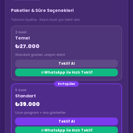
Paketler & Süre Seçenekleri
Tahmini fiyatlar · Kesin fiyat için teklif alın
3 Saat
Temel
₺27.000
Standart gösteri, ulaşım dahil
Teklif Al
WhatsApp ile Hızlı Teklif
En Popüler
5 Saat
Standart
₺39.000
Uzun program + ara gösteriler
Teklif Al
WhatsApp ile Hızlı Teklif