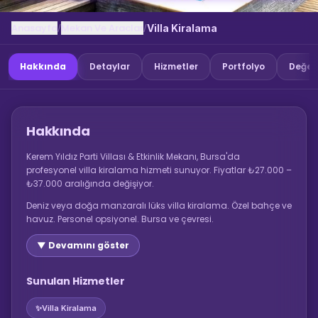
Anasayfa
Mekan Ve Araclar
/
/
Villa Kiralama
Hakkında
Detaylar
Hizmetler
Portfolyo
Değer
Hakkında
Kerem Yıldız Parti Villası & Etkinlik Mekanı, Bursa'da
profesyonel villa kiralama hizmeti sunuyor. Fiyatlar ₺27.000 –
₺37.000 aralığında değişiyor.
Deniz veya doğa manzaralı lüks villa kiralama. Özel bahçe ve
havuz. Personel opsiyonel. Bursa ve çevresi.
▼ Devamını göster
Sunulan Hizmetler
✨
Villa Kiralama