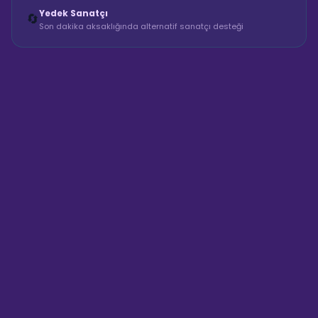
Yedek Sanatçı
🔄
Son dakika aksaklığında alternatif sanatçı desteği
Sahne Ustaları
Sanatçı hakkında bilgi al
Merhaba! "Kerem Yıldız Parti
Villası & Etkinlik Mekanı"
hakkında bilgi almak mı