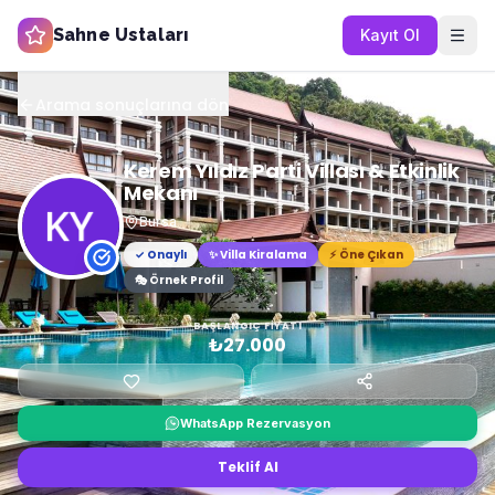
Sahne Ustaları
Kayıt Ol
Arama sonuçlarına dön
Kerem Yıldız Parti Villası & Etkinlik
Mekanı
Bursa
✓ Onaylı
✨
Villa Kiralama
⚡ Öne Çıkan
🎭 Örnek Profil
BAŞLANGIÇ FIYATI
₺27.000
WhatsApp Rezervasyon
Teklif Al