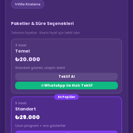
✨
Villa Kiralama
Paketler & Süre Seçenekleri
Tahmini fiyatlar · Kesin fiyat için teklif alın
3 Saat
Temel
₺20.000
Standart gösteri, ulaşım dahil
Teklif Al
WhatsApp ile Hızlı Teklif
En Popüler
5 Saat
Standart
₺29.000
Uzun program + ara gösteriler