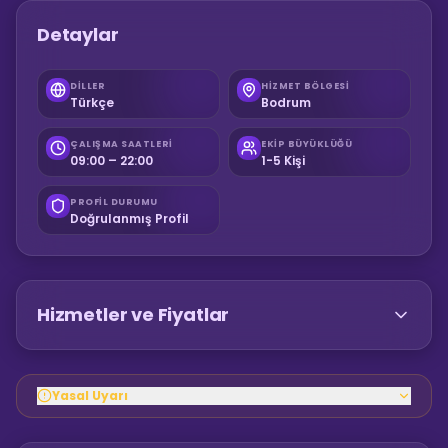
Detaylar
DILLER
HIZMET BÖLGESI
Türkçe
Bodrum
ÇALIŞMA SAATLERI
EKIP BÜYÜKLÜĞÜ
09:00 – 22:00
1-5 Kişi
PROFIL DURUMU
Doğrulanmış Profil
Hizmetler ve Fiyatlar
Yasal Uyarı