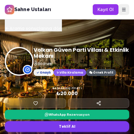
Sahne Ustaları
Kayıt Ol
Arama sonuçlarına dön
Volkan Güven Parti Villası & Etkinlik
Mekanı
Bodrum
✓ Onaylı
✨
Villa Kiralama
🎭 Örnek Profil
BAŞLANGIÇ FIYATI
₺20.000
WhatsApp Rezervasyon
Teklif Al