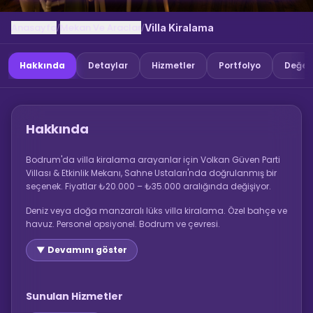
Anasayfa
Mekan Ve Araclar
/
/
Villa Kiralama
Hakkında
Detaylar
Hizmetler
Portfolyo
Değer
Hakkında
Bodrum'da villa kiralama arayanlar için Volkan Güven Parti
Villası & Etkinlik Mekanı, Sahne Ustaları'nda doğrulanmış bir
seçenek. Fiyatlar ₺20.000 – ₺35.000 aralığında değişiyor.
Deniz veya doğa manzaralı lüks villa kiralama. Özel bahçe ve
havuz. Personel opsiyonel. Bodrum ve çevresi.
▼ Devamını göster
Sunulan Hizmetler