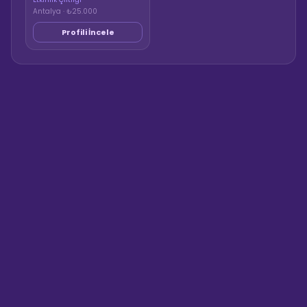
Antalya · ₺25.000
Profili İncele
Sahne Ustaları
Sanatçı hakkında bilgi al
Merhaba! "Cem Arslan Parti