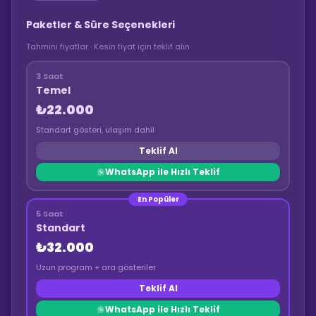
Paketler & Süre Seçenekleri
Tahmini fiyatlar · Kesin fiyat için teklif alın
3 Saat
Temel
₺22.000
Standart gösteri, ulaşım dahil
Teklif Al
WhatsApp ile Hızlı Teklif
En Popüler
5 Saat
Standart
₺32.000
Uzun program + ara gösteriler
Teklif Al
WhatsApp ile Hızlı Teklif