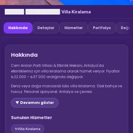
Anasayfa
Mekan Ve Araclar
/
/
Villa Kiralama
Hakkında
Detaylar
Hizmetler
Portfolyo
Değer
Hakkında
Cem Arslan Parti Villası & Etkinlik Mekanı, Antalya'da
etkinlikleriniz için villa kiralama olarak hizmet veriyor. Fiyatlar
₺22.000 – ₺37.000 aralığında değişiyor.
Deniz veya doğa manzaralı lüks villa kiralama. Özel bahçe ve
havuz. Personel opsiyonel. Antalya ve çevresi.
▼ Devamını göster
Sunulan Hizmetler
✨
Villa Kiralama