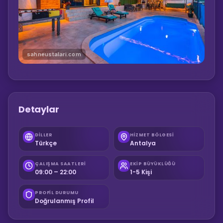
sahneustalari.com
Detaylar
DILLER
HIZMET BÖLGESI
Türkçe
Antalya
ÇALIŞMA SAATLERI
EKIP BÜYÜKLÜĞÜ
09:00 – 22:00
1-5 Kişi
PROFIL DURUMU
Doğrulanmış Profil