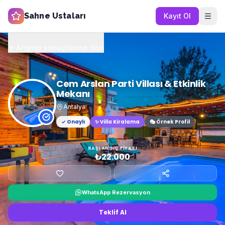
Sahne Ustaları
Kayıt Ol
Arama sonuçlarına dön
Cem Arslan Parti Villası & Etkinlik
Mekanı
Antalya
✓ Onaylı
✨
Villa Kiralama
🎭 Örnek Profil
BAŞLANGIÇ FIYATI
₺22.000
WhatsApp Rezervasyon
Teklif Al