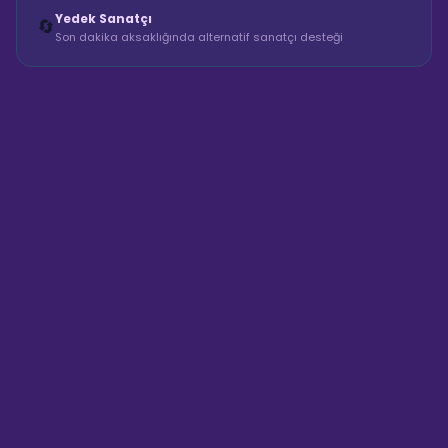
Yedek Sanatçı
🔄
Son dakika aksaklığında alternatif sanatçı desteği
Sahne Ustaları
Sanatçı hakkında bilgi al
Merhaba! "Turgay Tekşen Parti
Otobüsü" hakkında bilgi almak