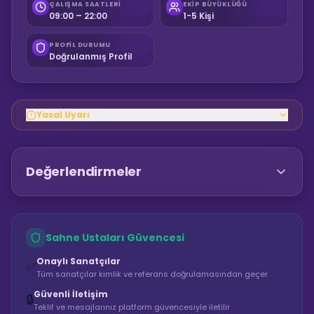
ÇALIŞMA SAATLERI
EKIP BÜYÜKLÜĞÜ
09:00 – 22:00
1-5 Kişi
PROFIL DURUMU
Doğrulanmış Profil
Yasal Uyarı
Değerlendirmeler
Sahne Ustaları Güvencesi
Onaylı Sanatçılar
✅
Tüm sanatçılar kimlik ve referans doğrulamasından geçer
Güvenli İletişim
🔒
Teklif ve mesajlarınız platform güvencesiyle iletilir