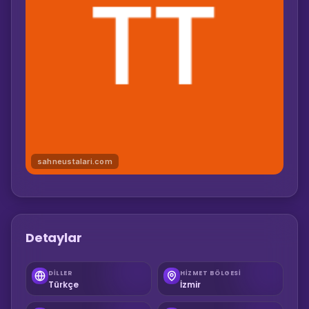
sahneustalari.com
Detaylar
DILLER
HIZMET BÖLGESI
Türkçe
İzmir