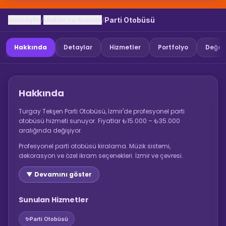
Anasayfa
Mekan Ve Araclar
/
/
Parti Otobüsü
Hakkında
Detaylar
Hizmetler
Portfolyo
Değer
Hakkında
Turgay Tekşen Parti Otobüsü, İzmir'de profesyonel parti
otobüsü hizmeti sunuyor. Fiyatlar ₺15.000 – ₺35.000
aralığında değişiyor.
Profesyonel parti otobüsü kiralama. Müzik sistemi,
dekorasyon ve özel ikram seçenekleri. İzmir ve çevresi.
▼ Devamını göster
Sunulan Hizmetler
✨
Parti Otobüsü