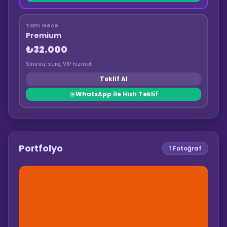
Tam Gece
Premium
₺32.000
Sınırsız süre, VIP hizmet
Teklif Al
WhatsApp ile Hızlı Teklif
Portfolyo
1
Fotoğraf