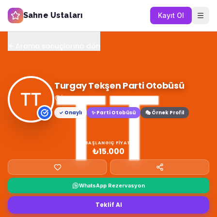
Sahne Ustaları
Kayıt Ol
Arama sonuçlarına dön
Turgay Tekşen Parti Otobüsü
İzmir
✓ Onaylı
✨
Parti Otobüsü
🎭 Örnek Profil
BAŞLANGIÇ FIYATI
₺15.000
WhatsApp Rezervasyon
Teklif Al