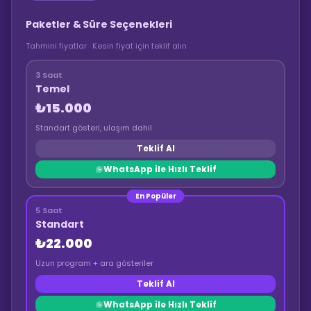
Paketler & Süre Seçenekleri
Tahmini fiyatlar · Kesin fiyat için teklif alın
3 Saat
Temel
₺15.000
Standart gösteri, ulaşım dahil
Teklif Al
WhatsApp ile Hızlı Teklif
En Popüler
5 Saat
Standart
₺22.000
Uzun program + ara gösteriler
Teklif Al
WhatsApp ile Hızlı Teklif