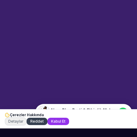
Sahne Ustaları
Sanatçı hakkında bilgi al
Merhaba! "Alper Plus Parti &
Etkinlik Mekanı" hakkında bilgi
almak mı istiyorsunuz?
Mesajınızı yazın, WhatsApp
üzerinden bağlanalım.
16:48
📍
mekan-ve-araclar · Bursa
Merhaba! "Alper Plus Parti &
Etkinlik Mekanı" hakkında bilgi
almak istiyorum.
Alper Plus Parti & Etkinlik Mekanı
Çerezler Hakkında
Şu an çevrimiçi
Detaylar
Reddet
Kabul Et