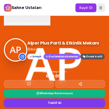
Sahne Ustaları
Kayıt Ol
Arama sonuçlarına dön
Alper Plus Parti & Etkinlik Mekanı
Bursa
✓ Onaylı
✨
Özel Mekan Kiralama
🎭 Örnek Profil
BAŞLANGIÇ FIYATI
₺30.000
WhatsApp Rezervasyon
Teklif Al