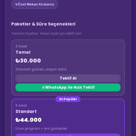
✨
Özel Mekan Kiralama
Paketler & Süre Seçenekleri
Tahmini fiyatlar · Kesin fiyat için teklif alın
3 Saat
Temel
₺30.000
Standart gösteri, ulaşım dahil
Teklif Al
WhatsApp ile Hızlı Teklif
En Popüler
5 Saat
Standart
₺44.000
Uzun program + ara gösteriler