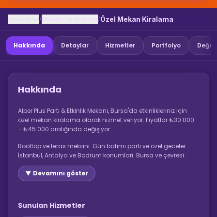
Anasayfa
Mekan Ve Araclar
/
/
Özel Mekan Kiralama
Hakkında
Detaylar
Hizmetler
Portfolyo
Değer
Hakkında
Alper Plus Parti & Etkinlik Mekanı, Bursa'da etkinlikleriniz için
özel mekan kiralama olarak hizmet veriyor. Fiyatlar ₺30.000
– ₺45.000 aralığında değişiyor.
Rooftop ve teras mekanı. Gün batımı parti ve özel geceler.
İstanbul, Antalya ve Bodrum konumları. Bursa ve çevresi.
▼ Devamını göster
Sunulan Hizmetler