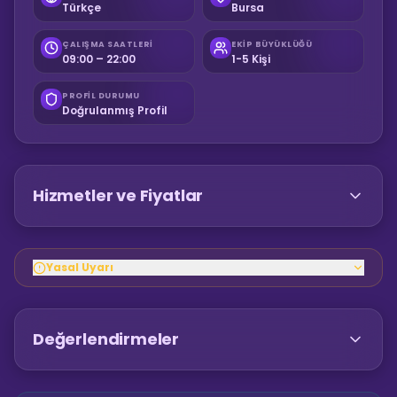
Türkçe
Bursa
ÇALIŞMA SAATLERI
EKIP BÜYÜKLÜĞÜ
09:00 – 22:00
1-5 Kişi
PROFIL DURUMU
Doğrulanmış Profil
Hizmetler ve Fiyatlar
Yasal Uyarı
Değerlendirmeler