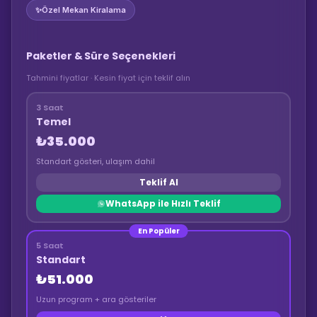
✨
Özel Mekan Kiralama
Paketler & Süre Seçenekleri
Tahmini fiyatlar · Kesin fiyat için teklif alın
3 Saat
Temel
₺35.000
Standart gösteri, ulaşım dahil
Teklif Al
WhatsApp ile Hızlı Teklif
En Popüler
5 Saat
Standart
₺51.000
Uzun program + ara gösteriler