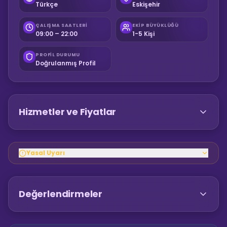
Türkçe
Eskişehir
ÇALIŞMA SAATLERI
EKIP BÜYÜKLÜĞÜ
09:00 – 22:00
1-5 Kişi
PROFIL DURUMU
Doğrulanmış Profil
Hizmetler ve Fiyatlar
Yasal Uyarı
Değerlendirmeler