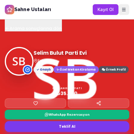
Sahne Ustaları
Kayıt Ol
Arama sonuçlarına dön
Selim Bulut Parti Evi
Eskişehir
✓ Onaylı
✨
Özel Mekan Kiralama
🎭 Örnek Profil
BAŞLANGIÇ FIYATI
₺35.000
WhatsApp Rezervasyon
Teklif Al