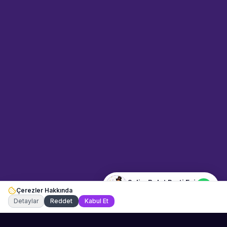
Sahne Ustaları
Sanatçı hakkında bilgi al
Merhaba! "Selim Bulut Parti Evi"
hakkında bilgi almak mı
istiyorsunuz? Mesajınızı yazın,
WhatsApp üzerinden
bağlanalım.
20:09
📍
mekan-ve-araclar · Eskişehir
Merhaba! "Selim Bulut Parti Evi"
hakkında bilgi almak istiyorum.
Selim Bulut Parti Evi
Çerezler Hakkında
Şu an çevrimiçi
Detaylar
Reddet
Kabul Et