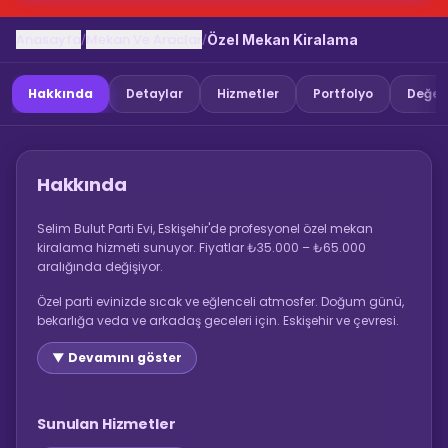
Anasayfa
Mekan Ve Araclar
/
/
Özel Mekan Kiralama
Hakkında
Detaylar
Hizmetler
Portfolyo
Değer
Hakkında
Selim Bulut Parti Evi, Eskişehir'de profesyonel özel mekan
kiralama hizmeti sunuyor. Fiyatlar ₺35.000 – ₺65.000
aralığında değişiyor.
Özel parti evinizde sıcak ve eğlenceli atmosfer. Doğum günü,
bekarlığa veda ve arkadaş geceleri için. Eskişehir ve çevresi.
▼ Devamını göster
Sunulan Hizmetler