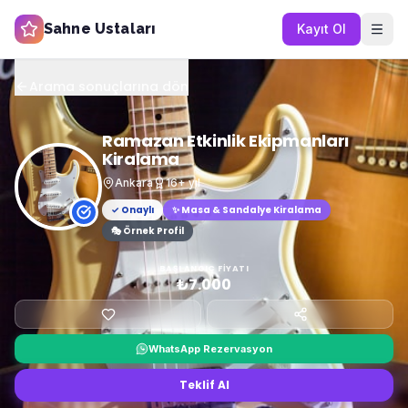
Sahne Ustaları
Kayıt Ol
Arama sonuçlarına dön
Ramazan Etkinlik Ekipmanları
Kiralama
Ankara
16
+ yıl
✓ Onaylı
✨
Masa & Sandalye Kiralama
🎭 Örnek Profil
BAŞLANGIÇ FIYATI
₺7.000
WhatsApp Rezervasyon
Teklif Al