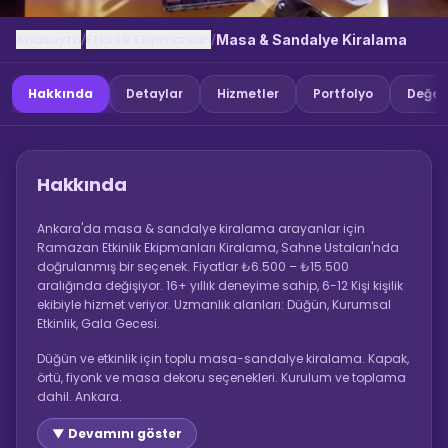
Anasayfa
Etkinlik Ekipmanlari
/
/
Masa & Sandalye Kiralama
Hakkında
Detaylar
Hizmetler
Portfolyo
Değer
Hakkında
Ankara'da masa & sandalye kiralama arayanlar için
Ramazan Etkinlik Ekipmanları Kiralama, Sahne Ustaları'nda
doğrulanmış bir seçenek. Fiyatlar ₺6.500 – ₺15.500
aralığında değişiyor. 16+ yıllık deneyime sahip, 6-12 Kişi kişilik
ekibiyle hizmet veriyor. Uzmanlık alanları: Düğün, Kurumsal
Etkinlik, Gala Gecesi.
Düğün ve etkinlik için toplu masa-sandalye kiralama. Kapak,
örtü, fiyonk ve masa dekoru seçenekleri. Kurulum ve toplama
dahil. Ankara.
▼ Devamını göster