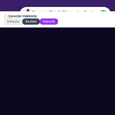
Ramazan Etkinlik Ekipmanları Kiralama
Çerezler Hakkında
Şu an çevrimiçi
Detaylar
Reddet
Kabul Et
Sahne Ustaları
Etkinliğiniz için mükemmel sanatçıyı bulun.
Düğün, parti ve kurumsal etkinlikler için
binlerce sanatçı arasından seçim yapın.