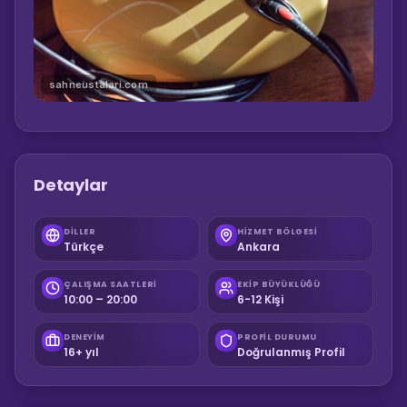
sahneustalari.com
Detaylar
DILLER
HIZMET BÖLGESI
Türkçe
Ankara
ÇALIŞMA SAATLERI
EKIP BÜYÜKLÜĞÜ
10:00 – 20:00
6-12 Kişi
DENEYIM
PROFIL DURUMU
16+ yıl
Doğrulanmış Profil