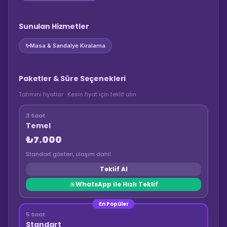
Sunulan Hizmetler
✨
Masa & Sandalye Kiralama
Paketler & Süre Seçenekleri
Tahmini fiyatlar · Kesin fiyat için teklif alın
3 Saat
Temel
₺7.000
Standart gösteri, ulaşım dahil
Teklif Al
WhatsApp ile Hızlı Teklif
En Popüler
5 Saat
Standart