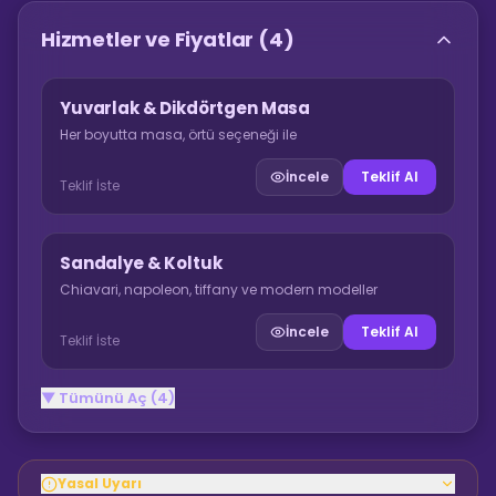
Hizmetler ve Fiyatlar
(4)
Yuvarlak & Dikdörtgen Masa
Her boyutta masa, örtü seçeneği ile
İncele
Teklif Al
Teklif İste
Sandalye & Koltuk
Chiavari, napoleon, tiffany ve modern modeller
İncele
Teklif Al
Teklif İste
▼ Tümünü Aç (4)
Yasal Uyarı