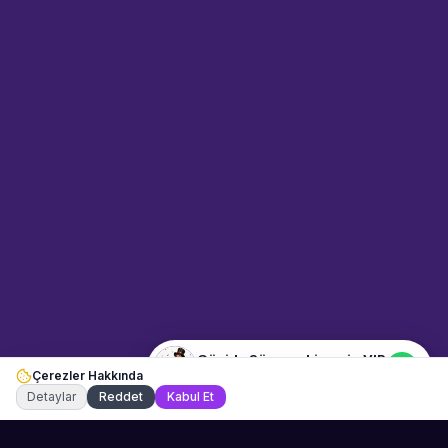
Sahne Ustaları
Sanatçı hakkında bilgi al
Merhaba! "Güzide Sönmez
Limuzin VIP" hakkında bilgi
almak mı istiyorsunuz?
Mesajınızı yazın, WhatsApp
üzerinden bağlanalım.
07:29
📍
mekan-ve-araclar · İzmir
Merhaba! "Güzide Sönmez
Limuzin VIP" hakkında bilgi
almak istiyorum.
Güzide Sönmez Limuzin VIP
Çerezler Hakkında
Şu an çevrimiçi
Detaylar
Reddet
Kabul Et