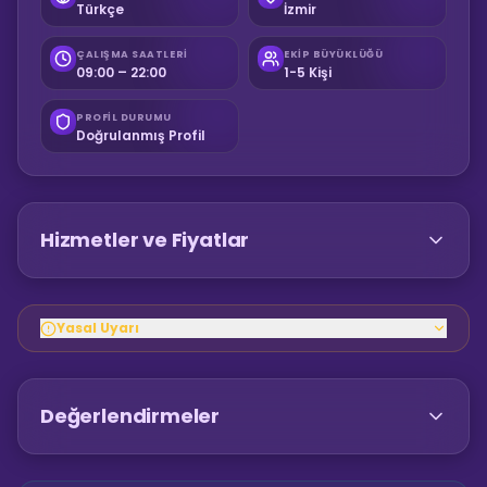
Türkçe
İzmir
ÇALIŞMA SAATLERI
EKIP BÜYÜKLÜĞÜ
09:00 – 22:00
1-5 Kişi
PROFIL DURUMU
Doğrulanmış Profil
Hizmetler ve Fiyatlar
Yasal Uyarı
Değerlendirmeler