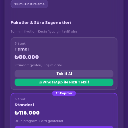
✨
Limuzin Kiralama
Paketler & Süre Seçenekleri
Tahmini fiyatlar · Kesin fiyat için teklif alın
3 Saat
Temel
₺80.000
Standart gösteri, ulaşım dahil
Teklif Al
WhatsApp ile Hızlı Teklif
En Popüler
5 Saat
Standart
₺116.000
Uzun program + ara gösteriler