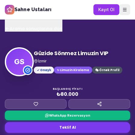
Sahne Ustaları
Kayıt Ol
Arama sonuçlarına dön
Güzide Sönmez Limuzin VIP
GS
İzmir
✓ Onaylı
✨
Limuzin Kiralama
🎭 Örnek Profil
BAŞLANGIÇ FIYATI
₺80.000
WhatsApp Rezervasyon
Teklif Al