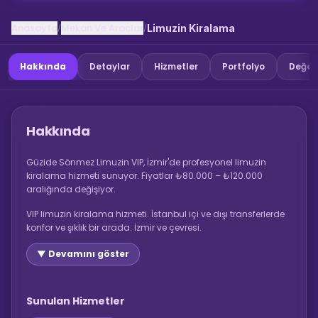
Anasayfa
Mekan Ve Araclar
/
/
Limuzin Kiralama
Hakkında
Detaylar
Hizmetler
Portfolyo
Değer
Hakkında
Güzide Sönmez Limuzin VIP, İzmir'de profesyonel limuzin
kiralama hizmeti sunuyor. Fiyatlar ₺80.000 – ₺120.000
aralığında değişiyor.
VIP limuzin kiralama hizmeti. İstanbul içi ve dışı transferlerde
konfor ve şıklık bir arada. İzmir ve çevresi.
▼ Devamını göster
Sunulan Hizmetler