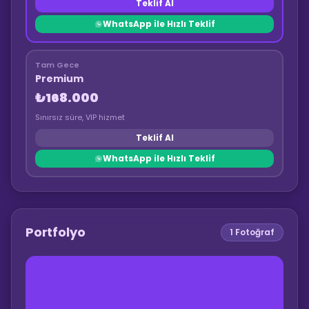
Teklif Al
WhatsApp ile Hızlı Teklif
Tam Gece
Premium
₺168.000
Sınırsız süre, VIP hizmet
Teklif Al
WhatsApp ile Hızlı Teklif
Portfolyo
1
Fotoğraf