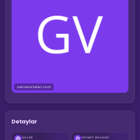
sahneustalari.com
Detaylar
DILLER
HIZMET BÖLGESI