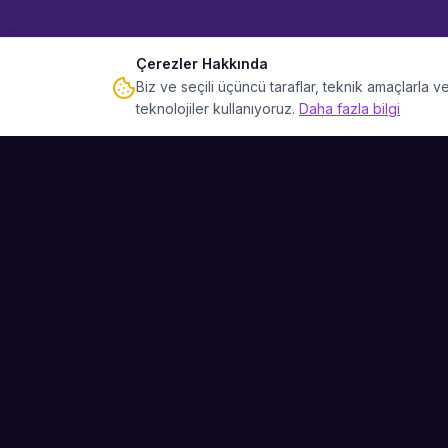
Çerezler Hakkında
Biz ve seçili üçüncü taraflar, teknik amaçlarla
teknolojiler kullanıyoruz.
Daha fazla bilgi
Sahne Ustaları
Etkinliğiniz için mükemmel sanatçıyı bulun.
Düğün, parti ve kurumsal etkinlikler için
binlerce sanatçı arasından seçim yapın.