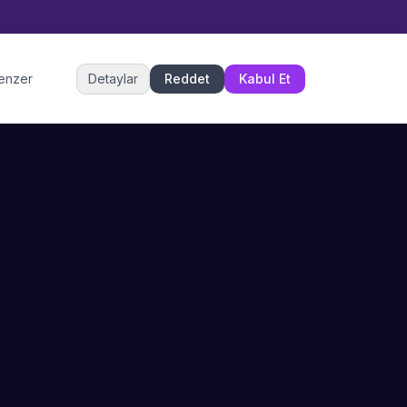
Müşteri Hizmetleri
benzer
Detaylar
Reddet
Kabul Et
Şu an çevrimiçi
DESTEK
İLETIŞIM
Büyükçekmece,
SSS
İstanbul
İletişim
0 850 302 53 52
Hizmet Politikası
info@sahneustalari.com
İptal ve Cayma
Yardım Merkezi
Ödeme Politikası