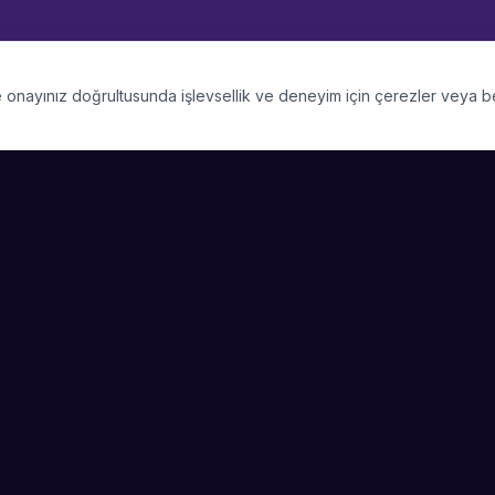
 ve onayınız doğrultusunda işlevsellik ve deneyim için çerezler veya 
PLATFORM
SIRKET
Kategoriler
Hakkimizda
Şehirler
Blog
Etkinlik Talepleri
Kariyer
Video Galerisi
Basin & Medya
Başarı Hikayeleri
Nasıl Çalışır