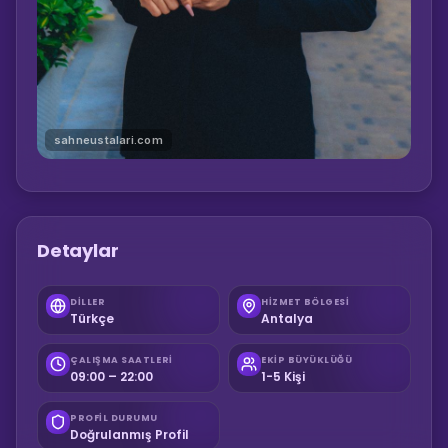
sahneustalari.com
Detaylar
DILLER
HIZMET BÖLGESI
Türkçe
Antalya
ÇALIŞMA SAATLERI
EKIP BÜYÜKLÜĞÜ
09:00 – 22:00
1-5 Kişi
PROFIL DURUMU
Doğrulanmış Profil