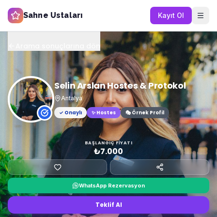
Sahne Ustaları
Kayıt Ol
Arama sonuçlarına dön
Selin Arslan Hostes & Protokol
Antalya
✓ Onaylı
✨
Hostes
🎭 Örnek Profil
BAŞLANGIÇ FIYATI
₺7.000
WhatsApp Rezervasyon
Teklif Al