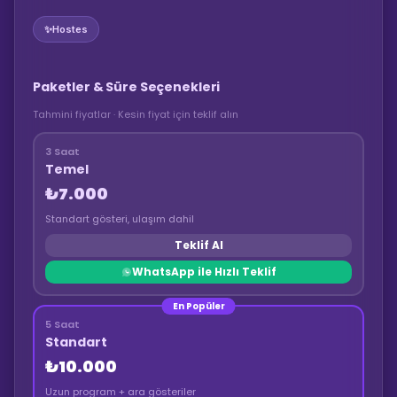
✨
Hostes
Paketler & Süre Seçenekleri
Tahmini fiyatlar · Kesin fiyat için teklif alın
3 Saat
Temel
₺7.000
Standart gösteri, ulaşım dahil
Teklif Al
WhatsApp ile Hızlı Teklif
En Popüler
5 Saat
Standart
₺10.000
Uzun program + ara gösteriler