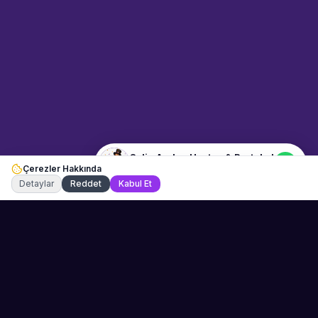
mı istiyorsunuz? Mesajınızı
yazın, WhatsApp üzerinden
bağlanalım.
13:24
📍
etkinlik-personelleri · Antalya
Merhaba! "Selin Arslan Hostes &
Protokol" hakkında bilgi almak
istiyorum.
Selin Arslan Hostes & Protokol
Çerezler Hakkında
Şu an çevrimiçi
Detaylar
Reddet
Kabul Et
Sahne Ustaları