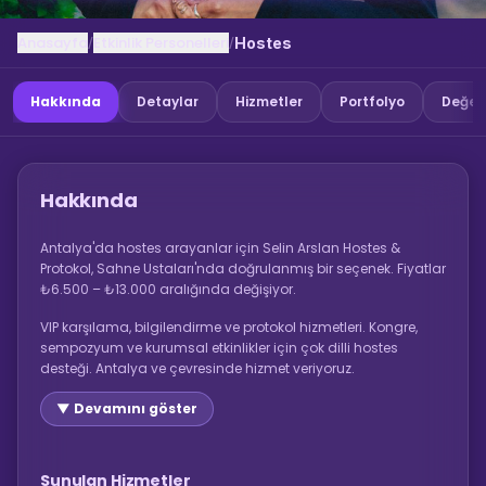
Anasayfa
Etkinlik Personelleri
/
/
Hostes
Hakkında
Detaylar
Hizmetler
Portfolyo
Değer
Hakkında
Antalya'da hostes arayanlar için Selin Arslan Hostes &
Protokol, Sahne Ustaları'nda doğrulanmış bir seçenek. Fiyatlar
₺6.500 – ₺13.000 aralığında değişiyor.
VIP karşılama, bilgilendirme ve protokol hizmetleri. Kongre,
sempozyum ve kurumsal etkinlikler için çok dilli hostes
desteği. Antalya ve çevresinde hizmet veriyoruz.
▼ Devamını göster
Sunulan Hizmetler