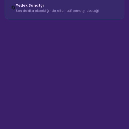
Yedek Sanatçı
🔄
Son dakika aksaklığında alternatif sanatçı desteği
Sahne Ustaları
Sanatçı hakkında bilgi al
Merhaba! "Selin Arslan Hostes &
Protokol" hakkında bilgi almak