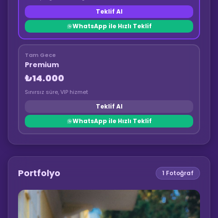
Teklif Al
WhatsApp ile Hızlı Teklif
Tam Gece
Premium
₺14.000
Sınırsız süre, VIP hizmet
Teklif Al
WhatsApp ile Hızlı Teklif
Portfolyo
1
Fotoğraf