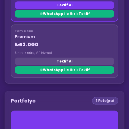
Teklif Al
WhatsApp ile Hızlı Teklif
Tam Gece
Premium
₺63.000
Sınırsız süre, VIP hizmet
Teklif Al
WhatsApp ile Hızlı Teklif
Portfolyo
1
Fotoğraf