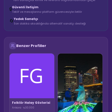
Tüm sanatçılar kimlik ve referans doğrulamasından geçer
Güvenli İletişim
🔒
Teklif ve mesajlarınız platform güvencesiyle iletilir
Yedek Sanatçı
🔄
Son dakika aksaklığında alternatif sanatçı desteği
Benzer Profiller
Folklör Halay Gösterisi
Ankara · ₺30.000