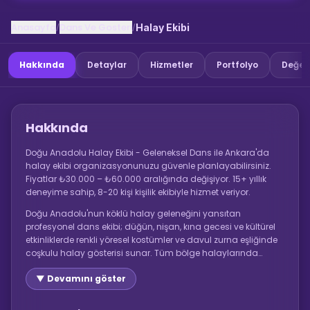
Anasayfa
Dans Ve Gosteri
/
/
Halay Ekibi
Hakkında
Detaylar
Hizmetler
Portfolyo
Değer
Hakkında
Doğu Anadolu Halay Ekibi - Geleneksel Dans ile Ankara'da
halay ekibi organizasyonunuzu güvenle planlayabilirsiniz.
Fiyatlar ₺30.000 – ₺60.000 aralığında değişiyor. 15+ yıllık
deneyime sahip, 8-20 kişi kişilik ekibiyle hizmet veriyor.
Doğu Anadolu'nun köklü halay geleneğini yansıtan
profesyonel dans ekibi; düğün, nişan, kına gecesi ve kültürel
etkinliklerde renkli yöresel kostümler ve davul zurna eşliğinde
coşkulu halay gösterisi sunar. Tüm bölge halaylarında
uzman 8-20 kişilik esnek kadro.
▼ Devamını göster