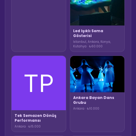
Led Işıklı Sema
Gösterisi
İstanbul, Ankara, Konya,
Kütahya · ₺60.000
Ankara Bayan Dans
Grubu
Ankara · ₺10.000
Tek Semazen Dönüş
Performansı
Ankara · ₺15.000