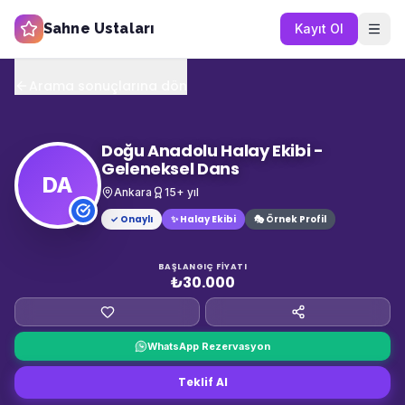
Sahne Ustaları
Kayıt Ol
Arama sonuçlarına dön
Doğu Anadolu Halay Ekibi -
Geleneksel Dans
DA
Ankara
15
+ yıl
✓ Onaylı
✨
Halay Ekibi
🎭 Örnek Profil
BAŞLANGIÇ FIYATI
₺30.000
WhatsApp Rezervasyon
Teklif Al