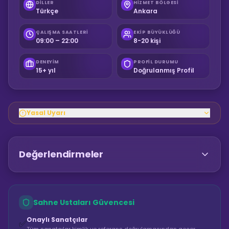
DILLER
HIZMET BÖLGESI
Türkçe
Ankara
ÇALIŞMA SAATLERI
EKIP BÜYÜKLÜĞÜ
09:00 – 22:00
8-20 kişi
DENEYIM
PROFIL DURUMU
15+ yıl
Doğrulanmış Profil
Yasal Uyarı
Değerlendirmeler
Sahne Ustaları Güvencesi
Onaylı Sanatçılar
✅