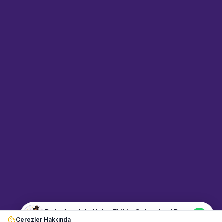
Sahne Ustaları
Sanatçı hakkında bilgi al
Merhaba! "Doğu Anadolu Halay
Ekibi - Geleneksel Dans"
hakkında bilgi almak mı
istiyorsunuz? Mesajınızı yazın,
WhatsApp üzerinden
bağlanalım.
16:47
📍
dans-ve-gosteri · Ankara
Merhaba! "Doğu Anadolu Halay
Ekibi - Geleneksel Dans"
hakkında bilgi almak istiyorum.
Doğu Anadolu Halay Ekibi - Geleneksel Dans
Çerezler Hakkında
Şu an çevrimiçi
BAŞLANGIÇ