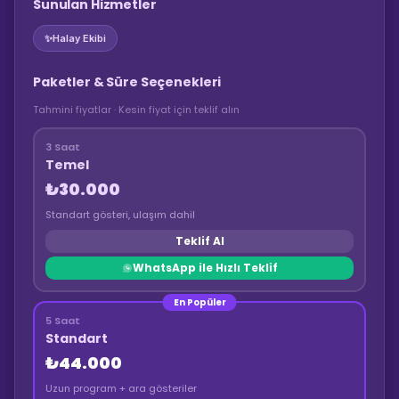
Sunulan Hizmetler
✨
Halay Ekibi
Paketler & Süre Seçenekleri
Tahmini fiyatlar · Kesin fiyat için teklif alın
3 Saat
Temel
₺30.000
Standart gösteri, ulaşım dahil
Teklif Al
WhatsApp ile Hızlı Teklif
En Popüler
5 Saat
Standart
₺44.000
Uzun program + ara gösteriler