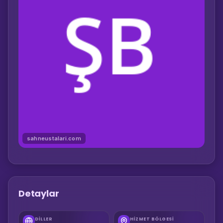
sahneustalari.com
Detaylar
DILLER
HIZMET BÖLGESI