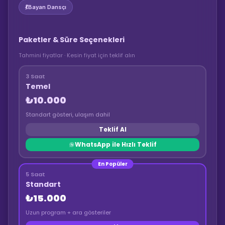
💃
Bayan Dansçı
Paketler & Süre Seçenekleri
Tahmini fiyatlar · Kesin fiyat için teklif alın
3 Saat
Temel
₺10.000
Standart gösteri, ulaşım dahil
Teklif Al
WhatsApp ile Hızlı Teklif
En Popüler
5 Saat
Standart
₺15.000
Uzun program + ara gösteriler