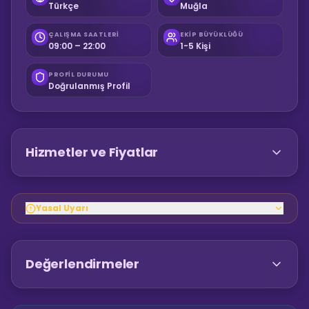
Türkçe
Muğla
ÇALIŞMA SAATLERI
EKIP BÜYÜKLÜĞÜ
09:00 – 22:00
1-5 Kişi
PROFIL DURUMU
Doğrulanmış Profil
Hizmetler ve Fiyatlar
Yasal Uyarı
Değerlendirmeler