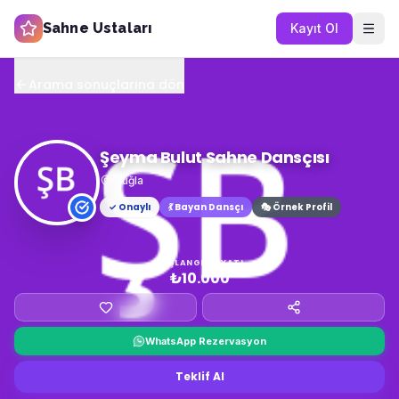
Sahne Ustaları
Kayıt Ol
Arama sonuçlarına dön
Şeyma Bulut Sahne Dansçısı
Muğla
✓ Onaylı
💃
Bayan Dansçı
🎭 Örnek Profil
BAŞLANGIÇ FIYATI
₺10.000
WhatsApp Rezervasyon
Teklif Al