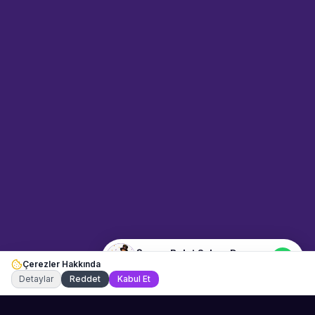
Sahne Ustaları
Sanatçı hakkında bilgi al
Merhaba! "Şeyma Bulut Sahne
Dansçısı" hakkında bilgi almak
mı istiyorsunuz? Mesajınızı
yazın, WhatsApp üzerinden
bağlanalım.
04:20
📍
dans-ve-gosteri · Muğla
Merhaba! "Şeyma Bulut Sahne
Dansçısı" hakkında bilgi almak
istiyorum.
Şeyma Bulut Sahne Dansçısı
Çerezler Hakkında
Şu an çevrimiçi
Detaylar
Reddet
Kabul Et