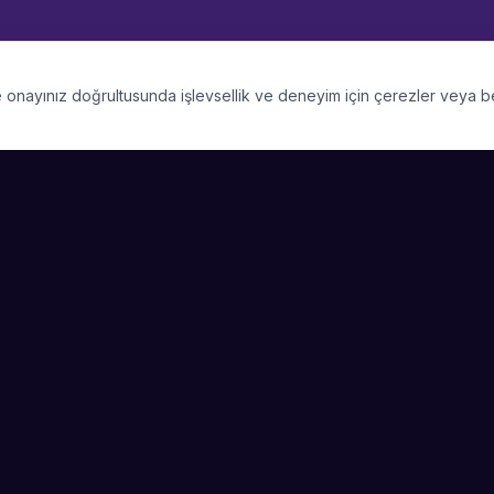
 ve onayınız doğrultusunda işlevsellik ve deneyim için çerezler veya 
PLATFORM
SIRKET
Kategoriler
Hakkimizda
Şehirler
Blog
Etkinlik Talepleri
Kariyer
Video Galerisi
Basin & Medya
Başarı Hikayeleri
Nasıl Çalışır