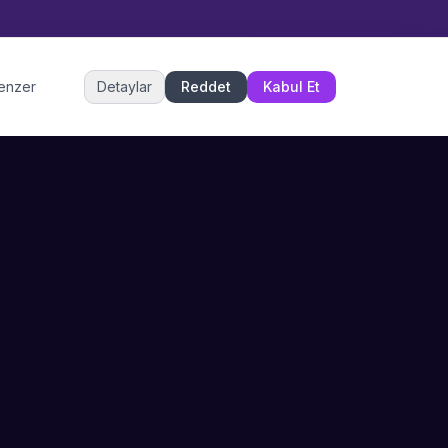
Müşteri Hizmetleri
benzer
Detaylar
Reddet
Kabul Et
Şu an çevrimiçi
DESTEK
İLETIŞIM
Büyükçekmece,
SSS
İstanbul
İletişim
0 850 302 53 52
Hizmet Politikası
info@sahneustalari.com
İptal ve Cayma
Yardım Merkezi
Ödeme Politikası