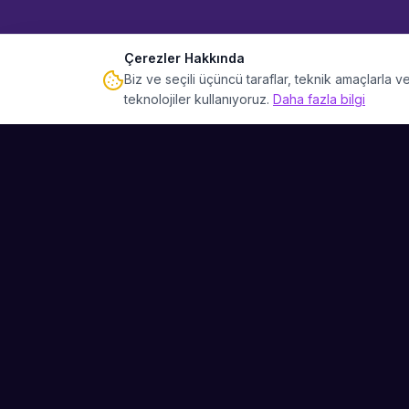
Çerezler Hakkında
Biz ve seçili üçüncü taraflar, teknik amaçlarla
teknolojiler kullanıyoruz.
Daha fazla bilgi
Sahne Ustaları
Etkinliğiniz için mükemmel sanatçıyı bulun.
Düğün, parti ve kurumsal etkinlikler için
binlerce sanatçı arasından seçim yapın.