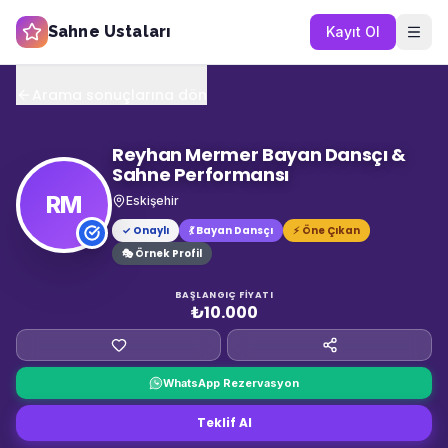
Sahne Ustaları
Kayıt Ol
Arama sonuçlarına dön
Reyhan Mermer Bayan Dansçı &
Sahne Performansı
RM
Eskişehir
✓ Onaylı
💃
Bayan Dansçı
⚡ Öne Çıkan
🎭 Örnek Profil
BAŞLANGIÇ FIYATI
₺10.000
WhatsApp Rezervasyon
Teklif Al