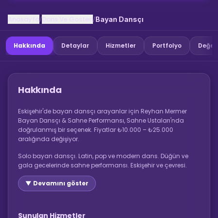
Anasayfa
Dans Ve Gosteri
/
/
Bayan Dansçı
Hakkında
Detaylar
Hizmetler
Portfolyo
Değer
Hakkında
Eskişehir'de bayan dansçı arayanlar için Reyhan Mermer
Bayan Dansçı & Sahne Performansı, Sahne Ustaları'nda
doğrulanmış bir seçenek. Fiyatlar ₺10.000 – ₺25.000
aralığında değişiyor.
Solo bayan dansçı. Latin, pop ve modern dans. Düğün ve
gala gecelerinde sahne performansı. Eskişehir ve çevresi.
▼ Devamını göster
Sunulan Hizmetler