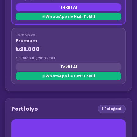
Teklif Al
WhatsApp ile Hızlı Teklif
Tam Gece
Premium
₺21.000
Sınırsız süre, VIP hizmet
Teklif Al
WhatsApp ile Hızlı Teklif
Portfolyo
1
Fotoğraf