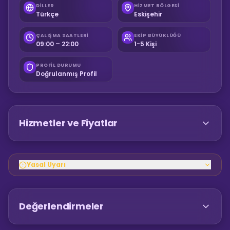
DILLER
HIZMET BÖLGESI
Türkçe
Eskişehir
ÇALIŞMA SAATLERI
EKIP BÜYÜKLÜĞÜ
09:00 – 22:00
1-5 Kişi
PROFIL DURUMU
Doğrulanmış Profil
Hizmetler ve Fiyatlar
Yasal Uyarı
Değerlendirmeler