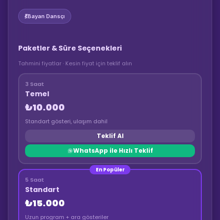
💃
Bayan Dansçı
Paketler & Süre Seçenekleri
Tahmini fiyatlar · Kesin fiyat için teklif alın
3 Saat
Temel
₺10.000
Standart gösteri, ulaşım dahil
Teklif Al
WhatsApp ile Hızlı Teklif
En Popüler
5 Saat
Standart
₺15.000
Uzun program + ara gösteriler