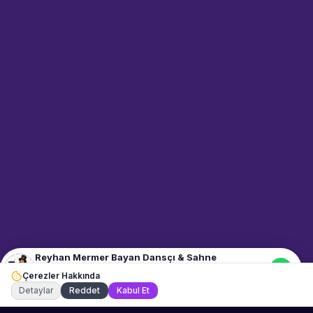
Sahne Ustaları
Sanatçı hakkında bilgi al
Merhaba! "Reyhan Mermer
Bayan Dansçı & Sahne
Performansı" hakkında bilgi
almak mı istiyorsunuz?
Mesajınızı yazın, WhatsApp
üzerinden bağlanalım.
21:00
📍
dans-ve-gosteri · Eskişehir
Merhaba! "Reyhan Mermer
Bayan Dansçı & Sahne
Performansı" hakkında bilgi
almak istiyorum.
Reyhan Mermer Bayan Dansçı & Sahne
Performansı
Çerezler Hakkında
Şu an çevrimiçi
Detaylar
Reddet
Kabul Et