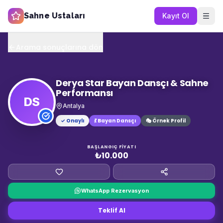
Sahne Ustaları
Kayıt Ol
Arama sonuçlarına dön
Derya Star Bayan Dansçı & Sahne
Performansı
DS
Antalya
✓ Onaylı
💃
Bayan Dansçı
🎭 Örnek Profil
BAŞLANGIÇ FIYATI
₺10.000
WhatsApp Rezervasyon
Teklif Al