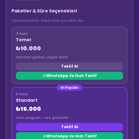
Paketler & Süre Seçenekleri
Tahmini fiyatlar · Kesin fiyat için teklif alın
3 Saat
Temel
₺10.000
Standart gösteri, ulaşım dahil
Teklif Al
WhatsApp ile Hızlı Teklif
En Popüler
5 Saat
Standart
₺15.000
Uzun program + ara gösteriler
Teklif Al
WhatsApp ile Hızlı Teklif