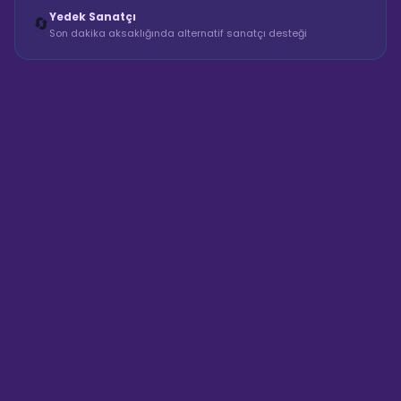
Yedek Sanatçı
🔄
Son dakika aksaklığında alternatif sanatçı desteği
Sahne Ustaları
Sanatçı hakkında bilgi al
Merhaba! "Derya Star Bayan
Dansçı & Sahne Performansı"
hakkında bilgi almak mı