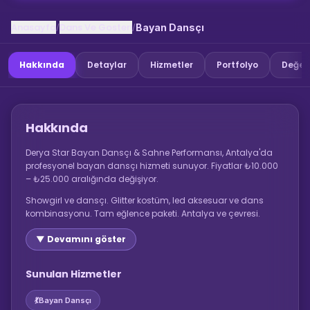
Anasayfa
Dans Ve Gosteri
/
/
Bayan Dansçı
Hakkında
Detaylar
Hizmetler
Portfolyo
Değer
Hakkında
Derya Star Bayan Dansçı & Sahne Performansı, Antalya'da
profesyonel bayan dansçı hizmeti sunuyor. Fiyatlar ₺10.000
– ₺25.000 aralığında değişiyor.
Showgirl ve dansçı. Glitter kostüm, led aksesuar ve dans
kombinasyonu. Tam eğlence paketi. Antalya ve çevresi.
▼ Devamını göster
Sunulan Hizmetler
💃
Bayan Dansçı