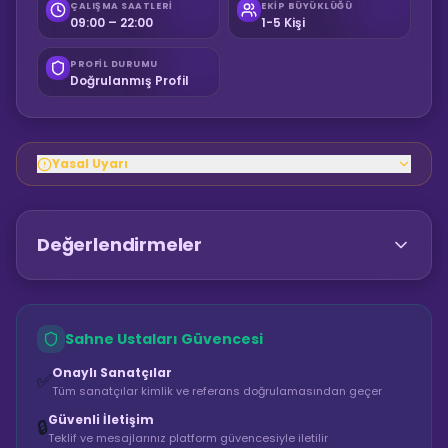
ÇALIŞMA SAATLERI
EKIP BÜYÜKLÜĞÜ
09:00 – 22:00
1-5 Kişi
PROFIL DURUMU
Doğrulanmış Profil
Yasal Uyarı
Değerlendirmeler
Sahne Ustaları Güvencesi
Onaylı Sanatçılar
✅
Tüm sanatçılar kimlik ve referans doğrulamasından geçer
Güvenli İletişim
🔒
Teklif ve mesajlarınız platform güvencesiyle iletilir