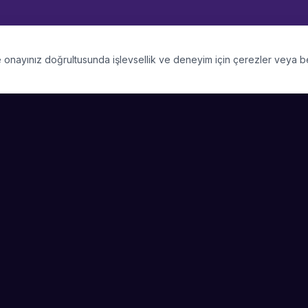
 ve onayınız doğrultusunda işlevsellik ve deneyim için çerezler veya 
PLATFORM
SIRKET
Kategoriler
Hakkimizda
Şehirler
Blog
Etkinlik Talepleri
Kariyer
Video Galerisi
Basin & Medya
Başarı Hikayeleri
Nasıl Çalışır