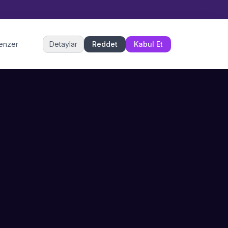
Müşteri Hizmetleri
benzer
Detaylar
Reddet
Kabul Et
Şu an çevrimiçi
DESTEK
İLETIŞIM
Büyükçekmece,
SSS
İstanbul
İletişim
0 850 302 53 52
Hizmet Politikası
info@sahneustalari.com
İptal ve Cayma
Yardım Merkezi
Ödeme Politikası