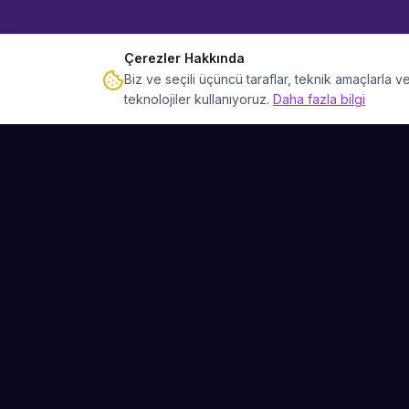
Çerezler Hakkında
Biz ve seçili üçüncü taraflar, teknik amaçlarla
teknolojiler kullanıyoruz.
Daha fazla bilgi
Sahne Ustaları
Etkinliğiniz için mükemmel sanatçıyı bulun.
Düğün, parti ve kurumsal etkinlikler için
binlerce sanatçı arasından seçim yapın.