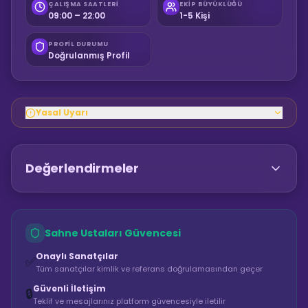
ÇALIŞMA SAATLERI
EKIP BÜYÜKLÜĞÜ
09:00 – 22:00
1-5 Kişi
PROFIL DURUMU
Doğrulanmış Profil
Yasal Uyarı
Değerlendirmeler
Sahne Ustaları Güvencesi
Onaylı Sanatçılar
✅
Tüm sanatçılar kimlik ve referans doğrulamasından geçer
Güvenli İletişim
🔒
Teklif ve mesajlarınız platform güvencesiyle iletilir