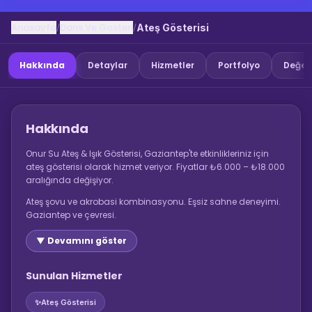
Anasayfa
Dans Ve Gosteri
/
/
Ateş Gösterisi
Hakkında
Detaylar
Hizmetler
Portfolyo
Değer
Hakkında
Onur Su Ateş & Işık Gösterisi, Gaziantep'te etkinlikleriniz için
ateş gösterisi olarak hizmet veriyor. Fiyatlar ₺6.000 – ₺18.000
aralığında değişiyor.
Ateş şovu ve akrobasi kombinasyonu. Eşsiz sahne deneyimi.
Gaziantep ve çevresi.
▼ Devamını göster
Sunulan Hizmetler
✨
Ateş Gösterisi