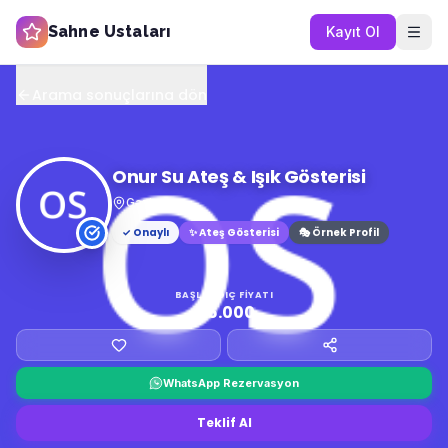
Sahne Ustaları
Kayıt Ol
Arama sonuçlarına dön
Onur Su Ateş & Işık Gösterisi
Gaziantep
✓ Onaylı
✨
Ateş Gösterisi
🎭 Örnek Profil
BAŞLANGIÇ FIYATI
₺6.000
WhatsApp Rezervasyon
Teklif Al