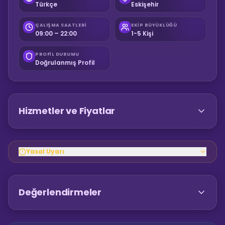
Türkçe
Eskişehir
ÇALIŞMA SAATLERI
EKIP BÜYÜKLÜĞÜ
09:00 – 22:00
1-5 Kişi
PROFIL DURUMU
Doğrulanmış Profil
Hizmetler ve Fiyatlar
Yasal Uyarı
Değerlendirmeler