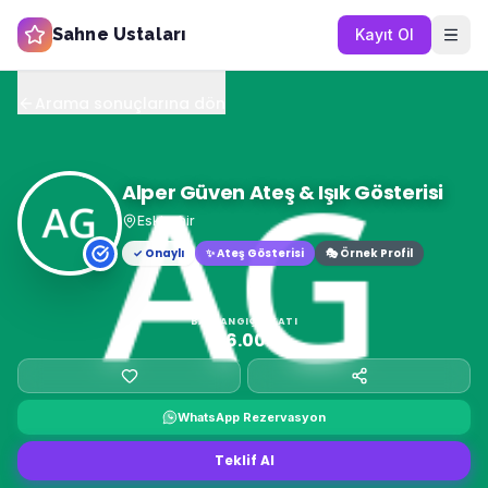
Sahne Ustaları
Kayıt Ol
Arama sonuçlarına dön
Alper Güven Ateş & Işık Gösterisi
Eskişehir
✓ Onaylı
✨
Ateş Gösterisi
🎭 Örnek Profil
BAŞLANGIÇ FIYATI
₺6.000
WhatsApp Rezervasyon
Teklif Al