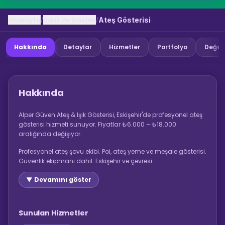
Anasayfa
Dans Ve Gosteri
/
/
Ateş Gösterisi
Hakkında
Detaylar
Hizmetler
Portfolyo
Değer
Hakkında
Alper Güven Ateş & Işık Gösterisi, Eskişehir'de profesyonel ateş
gösterisi hizmeti sunuyor. Fiyatlar ₺6.000 – ₺18.000
aralığında değişiyor.
Profesyonel ateş şovu ekibi. Poi, ateş yeme ve meşale gösterisi.
Güvenlik ekipmanı dahil. Eskişehir ve çevresi.
▼ Devamını göster
Sunulan Hizmetler