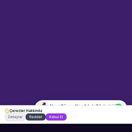
Sahne Ustaları
Sanatçı hakkında bilgi al
Merhaba! "Alper Güven Ateş &
Işık Gösterisi" hakkında bilgi
almak mı istiyorsunuz?
Mesajınızı yazın, WhatsApp
üzerinden bağlanalım.
07:49
📍
dans-ve-gosteri · Eskişehir
Merhaba! "Alper Güven Ateş &
Işık Gösterisi" hakkında bilgi
almak istiyorum.
Alper Güven Ateş & Işık Gösterisi
Çerezler Hakkında
Şu an çevrimiçi
Detaylar
Reddet
Kabul Et