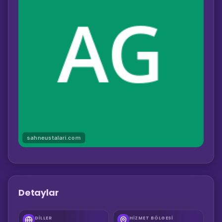
sahneustalari.com
Detaylar
DILLER
HIZMET BÖLGESI