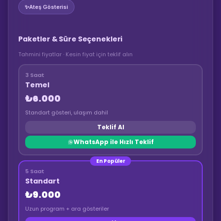
✨
Ateş Gösterisi
Paketler & Süre Seçenekleri
Tahmini fiyatlar · Kesin fiyat için teklif alın
3 Saat
Temel
₺6.000
Standart gösteri, ulaşım dahil
Teklif Al
WhatsApp ile Hızlı Teklif
En Popüler
5 Saat
Standart
₺9.000
Uzun program + ara gösteriler