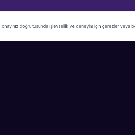
 ve onayınız doğrultusunda işlevsellik ve deneyim için çerezler veya 
PLATFORM
SIRKET
Kategoriler
Hakkimizda
Şehirler
Blog
Etkinlik Talepleri
Kariyer
Video Galerisi
Basin & Medya
Başarı Hikayeleri
Nasıl Çalışır