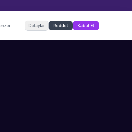
Müşteri Hizmetleri
benzer
Detaylar
Reddet
Kabul Et
Şu an çevrimiçi
DESTEK
İLETIŞIM
Büyükçekmece,
SSS
İstanbul
İletişim
0 850 302 53 52
Hizmet Politikası
info@sahneustalari.com
İptal ve Cayma
Yardım Merkezi
Ödeme Politikası