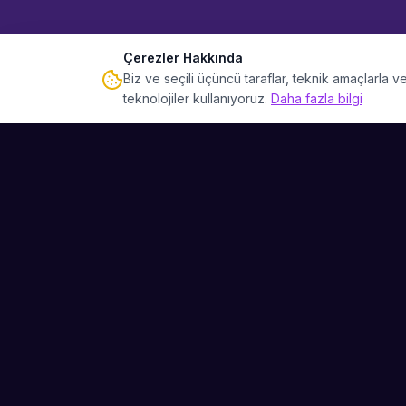
Çerezler Hakkında
Biz ve seçili üçüncü taraflar, teknik amaçlarla
teknolojiler kullanıyoruz.
Daha fazla bilgi
Sahne Ustaları
Etkinliğiniz için mükemmel sanatçıyı bulun.
Düğün, parti ve kurumsal etkinlikler için
binlerce sanatçı arasından seçim yapın.