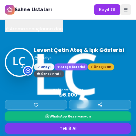
Sahne Ustaları
Kayıt Ol
Arama sonuçlarına dön
Levent Çetin Ateş & Işık Gösterisi
Antalya
✓ Onaylı
✨
Ateş Gösterisi
⚡ Öne Çıkan
🎭 Örnek Profil
BAŞLANGIÇ FIYATI
₺6.000
WhatsApp Rezervasyon
Teklif Al