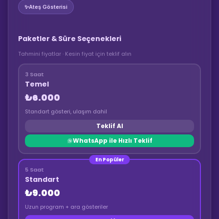
✨
Ateş Gösterisi
Paketler & Süre Seçenekleri
Tahmini fiyatlar · Kesin fiyat için teklif alın
3 Saat
Temel
₺6.000
Standart gösteri, ulaşım dahil
Teklif Al
WhatsApp ile Hızlı Teklif
En Popüler
5 Saat
Standart
₺9.000
Uzun program + ara gösteriler