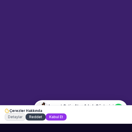
Sahne Ustaları
Sanatçı hakkında bilgi al
Merhaba! "Levent Çetin Ateş &
Işık Gösterisi" hakkında bilgi
almak mı istiyorsunuz?
Mesajınızı yazın, WhatsApp
üzerinden bağlanalım.
03:10
📍
dans-ve-gosteri · Antalya
Merhaba! "Levent Çetin Ateş &
Işık Gösterisi" hakkında bilgi
almak istiyorum.
Levent Çetin Ateş & Işık Gösterisi
Çerezler Hakkında
Şu an çevrimiçi
Detaylar
Reddet
Kabul Et