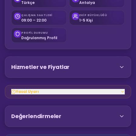
Türkçe
Antalya
ÇALIŞMA SAATLERI
EKIP BÜYÜKLÜĞÜ
09:00 – 22:00
1-5 Kişi
PROFIL DURUMU
Doğrulanmış Profil
Hizmetler ve Fiyatlar
Yasal Uyarı
Değerlendirmeler