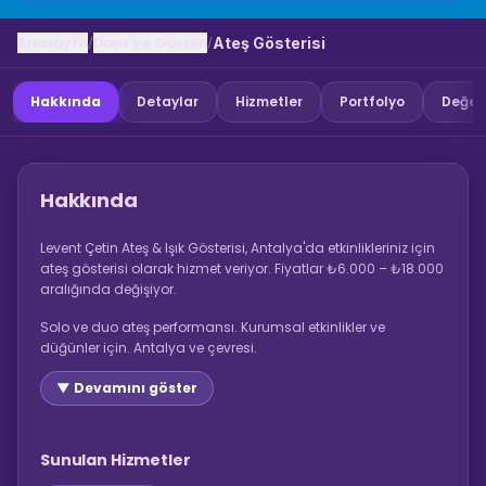
Anasayfa
Dans Ve Gosteri
/
/
Ateş Gösterisi
Hakkında
Detaylar
Hizmetler
Portfolyo
Değer
Hakkında
Levent Çetin Ateş & Işık Gösterisi, Antalya'da etkinlikleriniz için
ateş gösterisi olarak hizmet veriyor. Fiyatlar ₺6.000 – ₺18.000
aralığında değişiyor.
Solo ve duo ateş performansı. Kurumsal etkinlikler ve
düğünler için. Antalya ve çevresi.
▼ Devamını göster
Sunulan Hizmetler