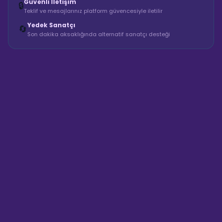
Güvenli İletişim
🔒
Teklif ve mesajlarınız platform güvencesiyle iletilir
Yedek Sanatçı
🔄
Son dakika aksaklığında alternatif sanatçı desteği
Sahne Ustaları
Sanatçı hakkında bilgi al