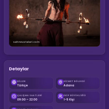
sahneustalari.com
Detaylar
DILLER
HIZMET BÖLGESI
Türkçe
Adana
ÇALIŞMA SAATLERI
EKIP BÜYÜKLÜĞÜ
09:00 – 22:00
1-5 Kişi