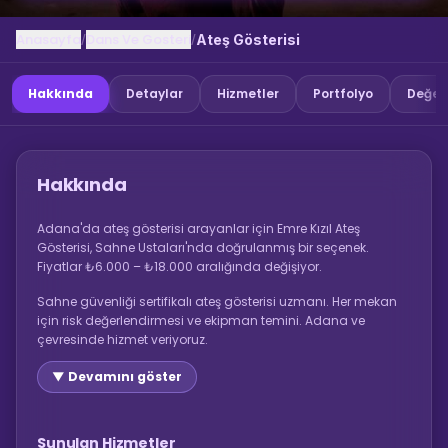
Anasayfa
Dans Ve Gosteri
/
/
Ateş Gösterisi
Hakkında
Detaylar
Hizmetler
Portfolyo
Değer
Hakkında
Adana'da ateş gösterisi arayanlar için Emre Kızıl Ateş
Gösterisi, Sahne Ustaları'nda doğrulanmış bir seçenek.
Fiyatlar ₺6.000 – ₺18.000 aralığında değişiyor.
Sahne güvenliği sertifikalı ateş gösterisi uzmanı. Her mekan
için risk değerlendirmesi ve ekipman temini. Adana ve
çevresinde hizmet veriyoruz.
▼ Devamını göster
Sunulan Hizmetler