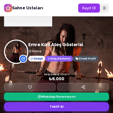
Sahne Ustaları
Kayıt Ol
Arama sonuçlarına dön
Emre Kızıl Ateş Gösterisi
Adana
✓ Onaylı
✨
Ateş Gösterisi
🎭 Örnek Profil
BAŞLANGIÇ FIYATI
₺6.000
WhatsApp Rezervasyon
Teklif Al