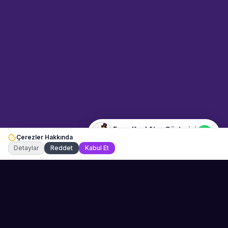
Merhaba! "Emre Kızıl Ateş
Gösterisi" hakkında bilgi almak
mı istiyorsunuz? Mesajınızı
yazın, WhatsApp üzerinden
bağlanalım.
05:09
📍
dans-ve-gosteri · Adana
Merhaba! "Emre Kızıl Ateş
Gösterisi" hakkında bilgi almak
istiyorum.
Emre Kızıl Ateş Gösterisi
Çerezler Hakkında
Şu an çevrimiçi
Detaylar
Reddet
Kabul Et