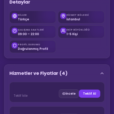
Detaylar
DILLER
HIZMET BÖLGESI
Türkçe
İstanbul
ÇALIŞMA SAATLERI
EKIP BÜYÜKLÜĞÜ
09:00 – 22:00
1-5 Kişi
PROFIL DURUMU
Doğrulanmış Profil
Hizmetler ve Fiyatlar
(4)
İncele
Teklif Al
Teklif İste