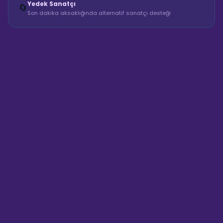
Yedek Sanatçı
🔄
Son dakika aksaklığında alternatif sanatçı desteği
Sahne Ustaları
Sanatçı hakkında bilgi al
Merhaba! "Aqua Party İstanbul
Havuzbaşı Organizasyon"
hakkında bilgi almak mı