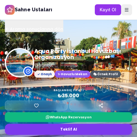
Sahne Ustaları
Kayıt Ol
Arama sonuçlarına dön
Aqua Party İstanbul Havuzbaşı
Organizasyon
İstanbul
✓ Onaylı
✨
Havuzlu Mekan
🎭 Örnek Profil
BAŞLANGIÇ FIYATI
₺35.000
WhatsApp Rezervasyon
Teklif Al