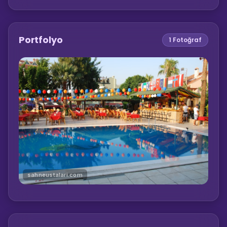
Portfolyo
1
Fotoğraf
sahneustalari.com