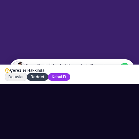
istiyorsunuz? Mesajınızı yazın,
WhatsApp üzerinden
bağlanalım.
04:18
📍
mekan-ve-araclar · İstanbul
Merhaba! "Aqua Party İstanbul
Havuzbaşı Organizasyon"
hakkında bilgi almak istiyorum.
Aqua Party İstanbul Havuzbaşı Organizasyon
Çerezler Hakkında
Şu an çevrimiçi
Detaylar
Reddet
Kabul Et
Sahne Ustaları