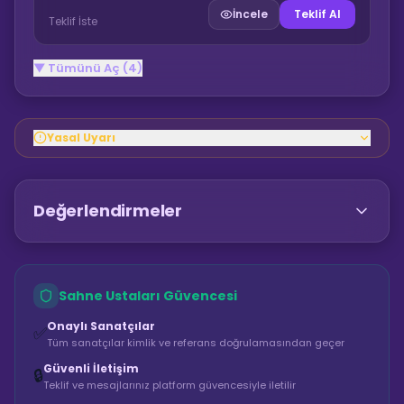
İncele
Teklif Al
Teklif İste
▼ Tümünü Aç (4)
Yasal Uyarı
Değerlendirmeler
Sahne Ustaları Güvencesi
Onaylı Sanatçılar
✅
Tüm sanatçılar kimlik ve referans doğrulamasından geçer
Güvenli İletişim
🔒
Teklif ve mesajlarınız platform güvencesiyle iletilir