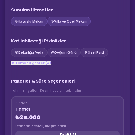
Sunulan Hizmetler
✨
Havuzlu Mekan
✨
Villa ve Özel Mekan
Katılabileceği Etkinlikler
🎯
Bekarlığa Veda
🎂
Doğum Günü
🎈
Özel Parti
▼ Tümünü göster (4)
Paketler & Süre Seçenekleri
Tahmini fiyatlar · Kesin fiyat için teklif alın
3 Saat
Temel
₺35.000
Standart gösteri, ulaşım dahil
Teklif Al