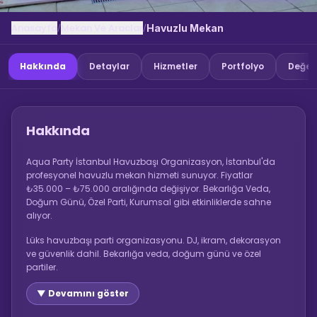
Anasayfa
Mekan Ve Araclar
/
/
Havuzlu Mekan
Hakkında
Detaylar
Hizmetler
Portfolyo
Değer
Hakkında
Aqua Party İstanbul Havuzbaşı Organizasyon, İstanbul'da
profesyonel havuzlu mekan hizmeti sunuyor. Fiyatlar
₺35.000 – ₺75.000 aralığında değişiyor. Bekarlığa Veda,
Doğum Günü, Özel Parti, Kurumsal gibi etkinliklerde sahne
alıyor.
Lüks havuzbaşı parti organizasyonu. DJ, ikram, dekorasyon
ve güvenlik dahil. Bekarlığa veda, doğum günü ve özel
partiler.
▼ Devamını göster