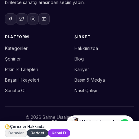
binlerce sanatçı arasından seçim yapın.
PLATFORM
ŞIRKET
Kategoriler
Hakkımızda
Sahne Ustaları
Etkinlik uzmanınız
Şehirler
Blog
Etkinlik Talepleri
Kariyer
Merhaba! Size nasıl yardımcı
olabiliriz? WhatsApp üzerinden
Başarı Hikayeleri
Basın & Medya
bize ulaşabilirsiniz.
Sanatçı Ol
Nasıl Çalışır
Merhaba! Bilgi almak istiyorum.
© 2026 Sahne Ustaları. Tüm hakları saklıdır.
Müşteri Hizmetleri
Çerezler Hakkında
Şu an çevrimiçi
🛡️
ETBİS'e Kayıtlıdır
Gizlilik
Koşullar
Çerezler
Detaylar
Reddet
Kabul Et