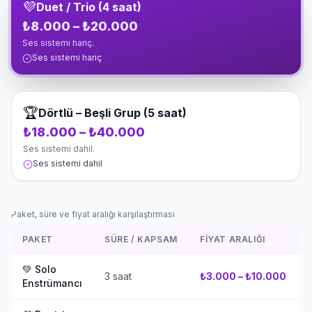
💜
Duet / Trio (4 saat)
törenleri, nişan ve söz
₺8.000 – ₺20.000
merasimleri, kına gecesi
eğlenceleri, butik
Ses sistemi hariç.
kokteyller ve gala geceleri
Ses sistemi hariç
yer almaktadır. Şanlıurfa
merkez başta olmak üzere
Karaköprü, Haliliye,
🏆
Dörtlü – Beşli Grup (5 saat)
Eyyübiye ilçelerinin yanı sıra
Gaziantep, Adıyaman,
₺18.000 – ₺40.000
Diyarbakır ve Mardin gibi
Ses sistemi dahil.
çevre illere de ulaşım ve
Ses sistemi dahil
lojistik ekibimizle eksiksiz
hizmet sunmaktayız.
Paket, süre ve fiyat aralığı karşılaştırması
PAKET
SÜRE / KAPSAM
FIYAT ARALIĞI
💚
Solo
3 saat
₺3.000 – ₺10.000
Enstrümancı