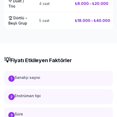
💜
Duet /
4 saat
₺8.000 – ₺20.000
Trio
🏆
Dörtlü –
5 saat
₺18.000 – ₺40.000
Beşli Grup
💡
Fiyatı Etkileyen Faktörler
Sanatçı sayısı
1
Enstrüman tipi
2
Süre
3