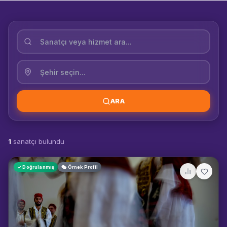
ARA
1
sanatçı bulundu
✓ Doğrulanmış
🎭 Örnek Profil