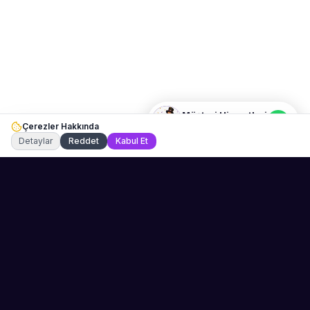
Merhaba! Size nasıl yardımcı
olabiliriz? WhatsApp üzerinden
bize ulaşabilirsiniz.
Merhaba! Bilgi almak istiyorum.
Müşteri Hizmetleri
Çerezler Hakkında
Şu an çevrimiçi
Detaylar
Reddet
Kabul Et
Sahne Ustaları
Etkinliğiniz için mükemmel sanatçıyı bulun.
Düğün, parti ve kurumsal etkinlikler için