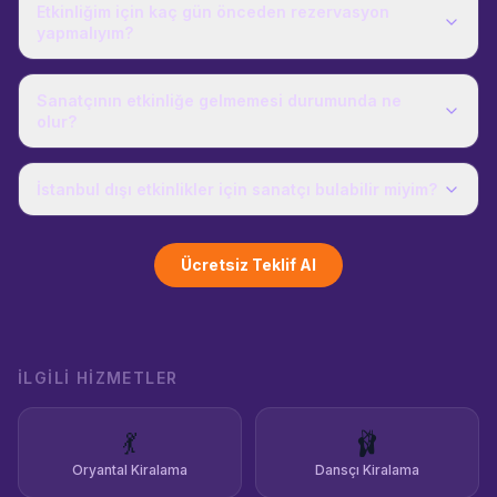
Etkinliğim için kaç gün önceden rezervasyon
yapmalıyım?
Sanatçının etkinliğe gelmemesi durumunda ne
olur?
İstanbul dışı etkinlikler için sanatçı bulabilir miyim?
Ücretsiz Teklif Al
İLGILI HIZMETLER
💃
🩰
Oryantal Kiralama
Dansçı Kiralama