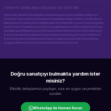
TÜRKIYE GENELINDE
EĞLENCE VE GÖSTERI
İstanbul
Ankara
İzmir
Antalya
Bursa
Adana
Gaziantep
Konya
Mersin
Kayseri
Eskişehir
Trabzon
Samsun
Diyarbakır
Hatay
Manisa
Şanlıurfa
Kocaeli
Balıkesir
Malatya
Denizli
Sakarya
Tekirdağ
Muğla
Edirne
Mardin
Erzurum
Ordu
Rize
Isparta
Aydın
Giresun
Tokat
Bolu
Çorum
Zonguldak
Kastamonu
Afyonkarahisar
Sivas
Elazığ
Aksaray
Niğde
Nevşehir
Kırıkkale
Kırklareli
Batman
Düzce
Yalova
Kırşehir
Erzincan
Karabük
Çanakkale
Osmaniye
Karaman
Kütahya
Sinop
Artvin
Bilecik
Burdur
Adıyaman
Uşak
Kahramanmaraş
Yozgat
Amasya
İzmit
Bodrum
Alanya
Kuşadası
Marmaris
Fethiye
Çeşme
Belek
Side
Didim
Göcek
Doğru sanatçıyı bulmakta yardım ister
misiniz?
Etkinlik detaylarınızı paylaşın, size en uygun seçenekleri
sunalım.
WhatsApp ile Hemen Sorun