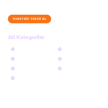
Profesyonel performansçılardan hızlı ve kişiye özel teklifler
alın. Tüm eğlence kategorilerimizi inceleyin.
ÜCRETSİZ TEKLİF AL
TÜM KATEGORİLER
Alt Kategoriler
Tümü
Sihirbaz
Komedyen
Stand-Up Komedyen
Palyaço
Akrobat
Cambaz / Jonglör
53
Daha Göster