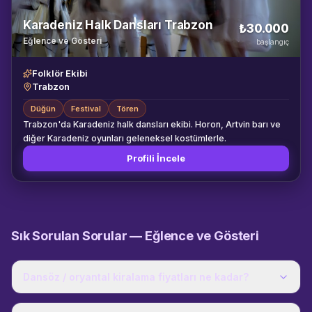
Karadeniz Halk Dansları Trabzon
₺30.000
Eğlence ve Gösteri
başlangıç
Folklör Ekibi
Trabzon
Düğün
Festival
Tören
Trabzon'da Karadeniz halk dansları ekibi. Horon, Artvin barı ve
diğer Karadeniz oyunları geleneksel kostümlerle.
Profili İncele
Sık Sorulan Sorular —
Eğlence ve Gösteri
Dansöz / oryantal kiralama fiyatları ne kadar?