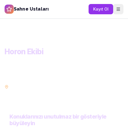
Sahne Ustaları
Kayıt Ol
Ana Sayfa
Kategoriler
Eğlence ve Gösteri
Horon Ekibi
KATEGORİ
Horon Ekibi
Konuklarınızı büyüleyecek eğlence ve gösteri sanatçıları.
İllüzyonistten akrobata, stand-up'tan canlı performansa her şey
burada.
İstanbul
Ankara
İzmir
Bursa
POPÜLER ŞEHIRLER:
Antalya
Adana
Konya
Gaziantep
Konuklarınızı unutulmaz bir gösteriyle
büyüleyin