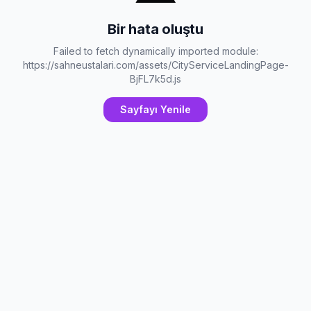
Bir hata oluştu
Failed to fetch dynamically imported module:
https://sahneustalari.com/assets/CityServiceLandingPage-
BjFL7k5d.js
Sayfayı Yenile