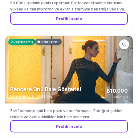
50.000+ şarkılık geniş repertuar. Profesyonel sahne kurulumu,
yüksek kaliteli mikrofon ve ekran sistemiyle bekarlığa veda ve
doğum günleri için.
Profili İncele
✓ Doğrulanmış
🎭 Örnek Profil
Pencere Önü Bale Gösterisi
₺10.000
Bale Dansçısı
·
İstanbul
başlangıç
Zarif pencere önü bale pozu ve performansı. Fotoğraf çekimi,
reklam ve özel etkinlikler için bale sanatçısı.
Profili İncele