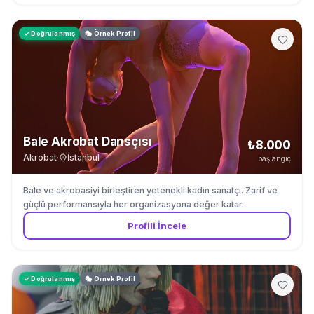
✓ Doğrulanmış
🎭 Örnek Profil
Bale Akrobat Dansçısı
₺8.000
Akrobat
·
İstanbul
başlangıç
Bale ve akrobasiyi birleştiren yetenekli kadın sanatçı. Zarif ve
güçlü performansıyla her organizasyona değer katar.
Profili İncele
✓ Doğrulanmış
🎭 Örnek Profil