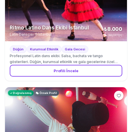
Ritmo Latino Dans Ekibi İstanbul
₺8.000
Latin Dansçısı
·
İstanbul
başlangıç
Düğün
Kurumsal Etkinlik
Gala Gecesi
Profesyonel Latin dans ekibi. Salsa, bachata ve tango
gösterileri. Düğün, kurumsal etkinlik ve gala gecelerine özel
koreografi.
Profili İncele
✓ Doğrulanmış
🎭 Örnek Profil