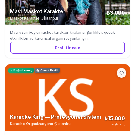
Mavi Maskot Karakter
₺3.000
Maskot Karakter
·
İstanbul
başlangıç
Mavi uzun boylu maskot karakter kiralama. Şenlikler, çocuk
etkinlikleri ve kurumsal organizasyonlar için.
Profili İncele
✓ Doğrulanmış
🎭 Örnek Profil
Karaoke King — Profesyonel Sistem
₺15.000
Karaoke Organizasyonu
·
İstanbul
başlangıç