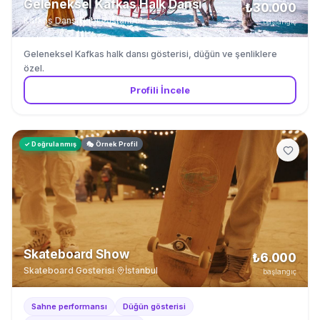
Geleneksel Kafkas Halk Dansı
₺30.000
Kafkas Dans Ekibi
·
İstanbul
başlangıç
Geleneksel Kafkas halk dansı gösterisi, düğün ve şenliklere
özel.
Profili İncele
✓ Doğrulanmış
🎭 Örnek Profil
Skateboard Show
₺6.000
Skateboard Gosterisi
·
İstanbul
başlangıç
Sahne performansı
Düğün gösterisi