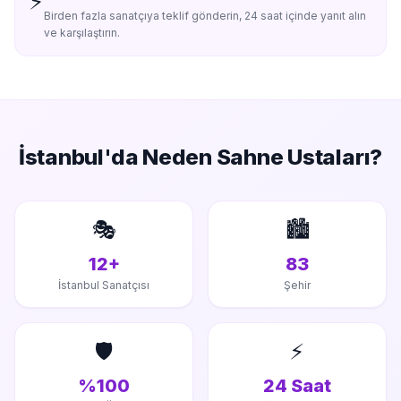
⚡
Birden fazla sanatçıya teklif gönderin, 24 saat içinde yanıt alın
ve karşılaştırın.
İstanbul'da
Neden Sahne Ustaları?
🎭
🏙️
12+
83
İstanbul Sanatçısı
Şehir
🛡️
⚡
%100
24 Saat