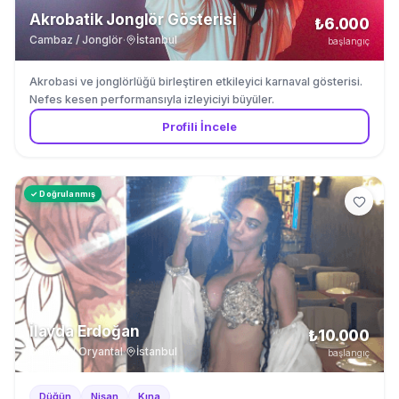
Akrobatik Jonglör Gösterisi
₺6.000
Cambaz / Jonglör
·
İstanbul
başlangıç
Akrobasi ve jonglörlüğü birleştiren etkileyici karnaval gösterisi.
Nefes kesen performansıyla izleyiciyi büyüler.
Profili İncele
✓ Doğrulanmış
İlayda Erdoğan
₺10.000
Dansöz / Oryantal
·
İstanbul
başlangıç
Düğün
Nişan
Kına