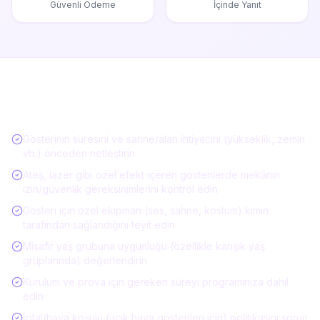
Güvenli Ödeme
İçinde Yanıt
Gösteri / Performans Kiralarken Kontrol
Listesi
Gösterinin süresini ve sahne/alan ihtiyacını (yükseklik, zemin
vb.) önceden netleştirin
Ateş, lazer gibi özel efekt içeren gösterilerde mekânın
izin/güvenlik gereksinimlerini kontrol edin
Gösteri için özel ekipman (ses, sahne, kostüm) kimin
tarafından sağlandığını teyit edin
Misafir yaş grubuna uygunluğu (özellikle karışık yaş
gruplarında) değerlendirin
Kurulum ve prova için gereken süreyi programınıza dahil
edin
İptal/hava koşulu (açık hava gösterileri için) politikasını sorun