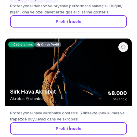
Profesyonel dansöz ve oryantal performans sanatçısı. Düğün,
nişan, kına ve özel davetlerde göz alıcı sahne gösterisi.
Profili İncele
✓ Doğrulanmış
🎭 Örnek Profil
Sirk Hava Akrobat
₺8.000
Akrobat
·
İstanbul
başlangıç
Profesyonel hava akrobatisi gösterisi. Yüksekte ipek kumaş ve
trapezde büyüleyici dans ve akrobasi.
Profili İncele