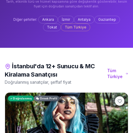
Tarih, etkinlik türü ve hizmet kapsamına göre değişkenlik gösterebilir; kesin
fiyat için doğrudan sanatçıdan teklif alın.
Diğer şehirler:
Ankara
İzmir
Antalya
Gaziantep
Tokat
Tüm Türkiye
İstanbul'da 12+ Sunucu & MC
Tüm
Kiralama Sanatçısı
Türkiye
Doğrulanmış sanatçılar, şeffaf fiyat
✓ Doğrulanmış
🎭 Örnek Profil