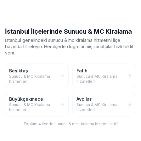
İstanbul
İlçelerinde
Sunucu & MC Kiralama
İstanbul
genelindeki
sunucu & mc kiralama
hizmetini ilçe
bazında filtreleyin. Her ilçede doğrulanmış sanatçılar hızlı teklif
verir.
Beşiktaş
Fatih
Sunucu & MC Kiralama
Sunucu & MC Kiralama
hizmetleri
hizmetleri
Büyükçekmece
Avcılar
Sunucu & MC Kiralama
Sunucu & MC Kiralama
hizmetleri
hizmetleri
Toplam
4
ilçede
sunucu & mc kiralama
hizmeti aktif