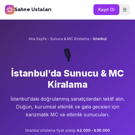
Sahne Ustaları
Kayıt Ol
Ana Sayfa
Sunucu & MC Kiralama
İstanbul
🎙️
İstanbul'da Sunucu & MC
Kiralama
İstanbul'da
ki doğrulanmış sanatçılardan teklif alın.
Düğün, kurumsal etkinlik ve gala geceleri için
karizmatik MC ve etkinlik sunucuları.
İstanbul
ortalama fiyat aralığı:
₺2.000 – ₺30.000