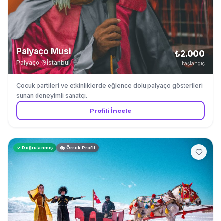
Palyaço Musi
₺2.000
Palyaço
·
İstanbul
başlangıç
Çocuk partileri ve etkinliklerde eğlence dolu palyaço gösterileri
sunan deneyimli sanatçı.
Profili İncele
✓ Doğrulanmış
🎭 Örnek Profil