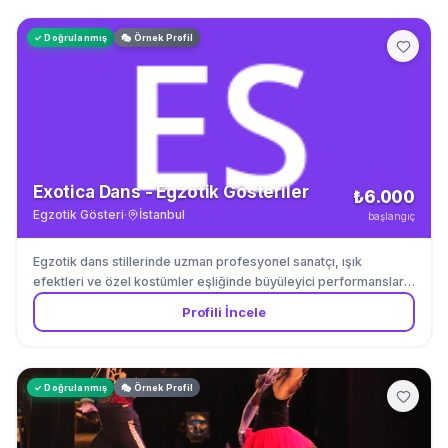
✓ Doğrulanmış
🎭 Örnek Profil
Exotica Dans - Egzotik Gösteriler
₺6.000
Egzotik Gösteri
·
İstanbul
başlangıç
Egzotik dans stillerinde uzman profesyonel sanatçı, ışık
efektleri ve özel kostümler eşliğinde büyüleyici performanslar
sunar. Gece kulübü etkinlikleri, özel kutlamalar ve konsept
Profili İncele
partiler için göz alıcı egzotik dans şovu. Sahne ışıklandırması ve
ses sistemi talep üzerine sağlanabilir.
✓ Doğrulanmış
🎭 Örnek Profil