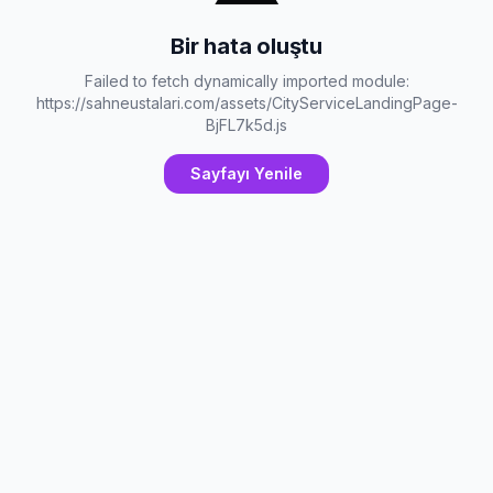
Bir hata oluştu
Failed to fetch dynamically imported module:
https://sahneustalari.com/assets/CityServiceLandingPage-
BjFL7k5d.js
Sayfayı Yenile