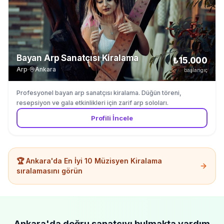
Bayan Arp Sanatçısı Kiralama
₺15.000
Arp
·
Ankara
başlangıç
Profesyonel bayan arp sanatçısı kiralama. Düğün töreni,
resepsiyon ve gala etkinlikleri için zarif arp soloları.
Profili İncele
🏆
Ankara'da
En İyi 10
Müzisyen Kiralama
sıralamasını görün
Ankara'da
doğru sanatçıyı bulmakta yardım