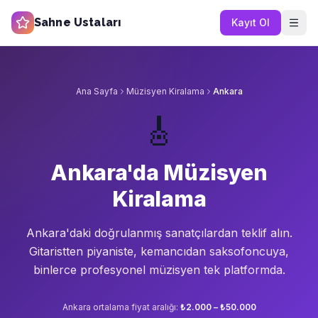
Sahne Ustaları
Kayıt Ol
Ana Sayfa
Müzisyen Kiralama
Ankara
🎸
Ankara'da Müzisyen
Kiralama
Ankara'da
ki doğrulanmış sanatçılardan teklif alın.
Gitaristten piyaniste, kemancıdan saksofoncuya,
binlerce profesyonel müzisyen tek platformda.
Ankara
ortalama fiyat aralığı:
₺2.000 – ₺50.000