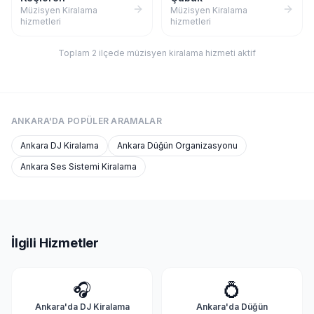
Müzisyen Kiralama
Müzisyen Kiralama
hizmetleri
hizmetleri
Toplam
2
ilçede
müzisyen kiralama
hizmeti aktif
ANKARA'DA
POPÜLER ARAMALAR
Ankara
DJ Kiralama
Ankara
Düğün Organizasyonu
Ankara
Ses Sistemi Kiralama
İlgili Hizmetler
🎧
💍
Ankara'da
DJ Kiralama
Ankara'da
Düğün