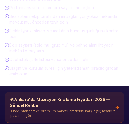
Performans süresini ve ara sayısını netleştirin
Ses sistemi ekip tarafından mı sağlanıyor yoksa mekânda
mevcut mu, önceden teyit edin
Elektrik/priz ihtiyacı ve mekânın buna uygunluğunu kontrol
edin
Ekip sayısını (solo mu, grup mu) ve sahne alanı ihtiyacını
mekân ile paylaşın
Özel istek şarkı listesi varsa önceden iletin
Ulaşım ve kurulum süresi için yeterli zaman bırakıldığından
emin olun
💰
Ankara'da Müzisyen Kiralama
Fiyatları 2026 —
Güncel Rehber
Bütçe, standart ve premium paket ücretlerini karşılaştır, tasarruf
ipuçlarını gör