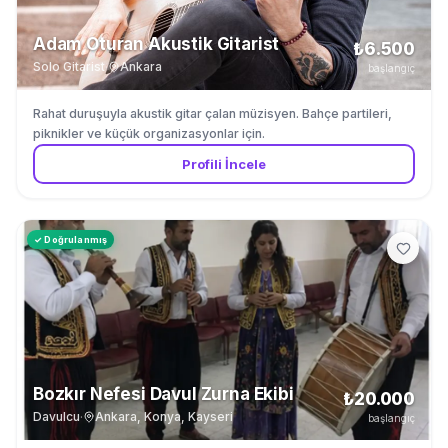
Adam Oturan Akustik Gitarist
₺6.500
Solo Gitarist
·
Ankara
başlangıç
Rahat duruşuyla akustik gitar çalan müzisyen. Bahçe partileri,
piknikler ve küçük organizasyonlar için.
Profili İncele
✓ Doğrulanmış
Bozkır Nefesi Davul Zurna Ekibi
₺20.000
Davulcu
·
Ankara, Konya, Kayseri
başlangıç