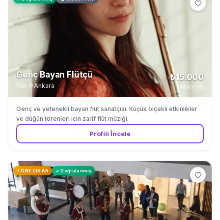
Genç Bayan Flütçü
₺15.000
Flüt
·
Ankara
başlangıç
Genç ve yetenekli bayan flüt sanatçısı. Küçük ölçekli etkinlikler
ve düğün törenleri için zarif flüt müziği.
Profili İncele
⚡ ÖNE ÇIKAN
✓ Doğrulanmış