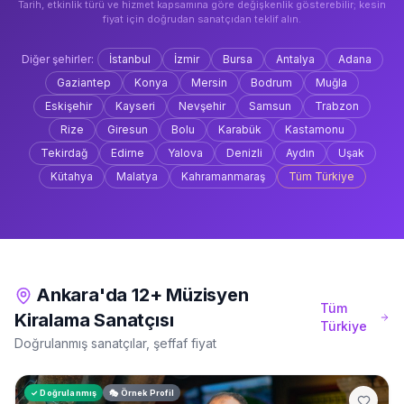
Tarih, etkinlik türü ve hizmet kapsamına göre değişkenlik gösterebilir; kesin
fiyat için doğrudan sanatçıdan teklif alın.
Diğer şehirler:
İstanbul
İzmir
Bursa
Antalya
Adana
Gaziantep
Konya
Mersin
Bodrum
Muğla
Eskişehir
Kayseri
Nevşehir
Samsun
Trabzon
Rize
Giresun
Bolu
Karabük
Kastamonu
Tekirdağ
Edirne
Yalova
Denizli
Aydın
Uşak
Kütahya
Malatya
Kahramanmaraş
Tüm Türkiye
Ankara'da 12+ Müzisyen
Tüm
Kiralama Sanatçısı
Türkiye
Doğrulanmış sanatçılar, şeffaf fiyat
✓ Doğrulanmış
🎭 Örnek Profil