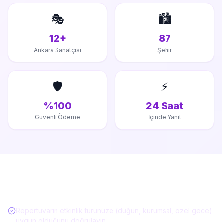
🎭
🏙️
12+
87
Ankara Sanatçısı
Şehir
🛡️
⚡
%100
24 Saat
Güvenli Ödeme
İçinde Yanıt
Müzisyen / Canlı Müzik Kiralarken Kontrol
Listesi
Repertuvarın etkinlik türünüze (düğün, kurumsal, özel gece)
uygun olduğunu doğrulayın