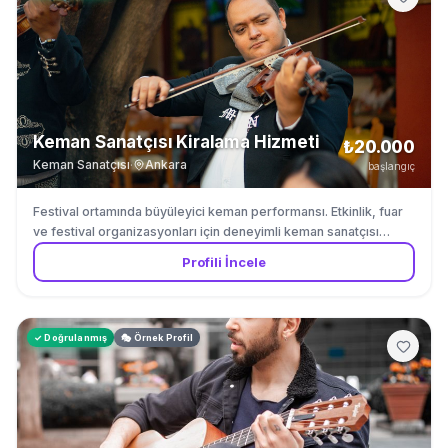
Keman Sanatçısı Kiralama Hizmeti
₺20.000
Keman Sanatçısı
·
Ankara
başlangıç
Festival ortamında büyüleyici keman performansı. Etkinlik, fuar
ve festival organizasyonları için deneyimli keman sanatçısı
kiralama.
Profili İncele
✓ Doğrulanmış
🎭 Örnek Profil