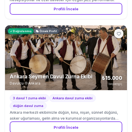
Profili İncele
✓ Doğrulanmış
🎭 Örnek Profil
Ankara Seymen Davul Zurna Ekibi
₺15.000
Davulcu
·
Ankara
başlangıç
3 davul 1 zurna ekibi
Ankara davul zurna ekibi
düğün davul zurna
Ankara merkezli ekibimizle düğün, kına, nişan, sünnet düğünü,
asker uğurlaması, gelin alma ve kurumsal organizasyonlarda
geleneksel davul-zurna performansları sunuyoruz. Ekibimiz 3
Profili İncele
davulcu ve 1 zurnacı olmak üzere toplam 4 profesyonel