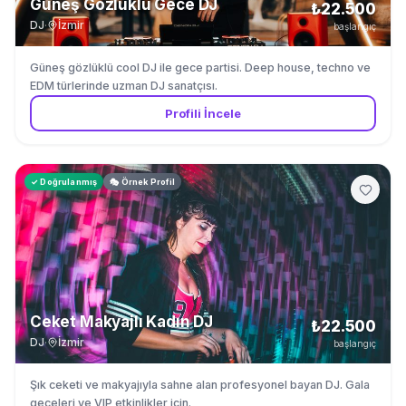
Güneş Gözlüklü Gece DJ
₺22.500
DJ
·
İzmir
başlangıç
Güneş gözlüklü cool DJ ile gece partisi. Deep house, techno ve
EDM türlerinde uzman DJ sanatçısı.
Profili İncele
✓ Doğrulanmış
🎭 Örnek Profil
Ceket Makyajlı Kadın DJ
₺22.500
DJ
·
İzmir
başlangıç
Şık ceketi ve makyajıyla sahne alan profesyonel bayan DJ. Gala
geceleri ve VIP etkinlikler için.