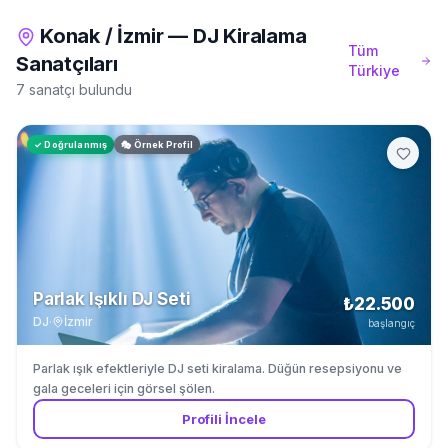
Konak
/
İzmir
—
DJ Kiralama
Tüm
Sanatçıları
Türkiye
7 sanatçı bulundu
✓ Doğrulanmış
🎭 Örnek Profil
Parlak Işıklı DJ Seti
₺22.500
DJ
·
İzmir
başlangıç
Parlak ışık efektleriyle DJ seti kiralama. Düğün resepsiyonu ve
gala geceleri için görsel şölen.
Profili İncele