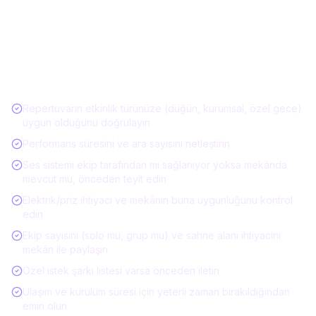
Müzisyen / Canlı Müzik Kiralarken Kontrol
Listesi
Repertuvarın etkinlik türünüze (düğün, kurumsal, özel gece)
uygun olduğunu doğrulayın
Performans süresini ve ara sayısını netleştirin
Ses sistemi ekip tarafından mı sağlanıyor yoksa mekânda
mevcut mu, önceden teyit edin
Elektrik/priz ihtiyacı ve mekânın buna uygunluğunu kontrol
edin
Ekip sayısını (solo mu, grup mu) ve sahne alanı ihtiyacını
mekân ile paylaşın
Özel istek şarkı listesi varsa önceden iletin
Ulaşım ve kurulum süresi için yeterli zaman bırakıldığından
emin olun