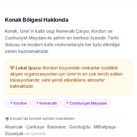
Konak
Bölgesi Hakkında
Konak, İzmir'in kalbi olup Kemeraltı Çarşısı, Kordon ve
Cumhuriyet Meydanı ile şehrin en merkezi ilçesidir. Tarihi
dokusu ve modern kafe-restoranlarıyla her türlü etkinliğe
zemin hazırlamaktadır.
💡 Lokal İpucu:
Kordon boyundaki mekanlar özellikle
akşam organizasyonları için İzmir'in en çok tercih edilen
lokasyonlarıdır; sahil şeridi etkinliklere atmosfer
katmaktadır.
📍
Kordon
📍
Kemeraltı
📍
Cumhuriyet Meydanı
🏘️
Konak
\'da hizmet verilen mahalleler:
Alsancak · Çankaya · Basmane · Gündoğdu · Mithatpaşa ·
Güzelyalı
ve çevresi