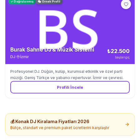
✓ Doğrulanmış
🎭 Örnek Profil
Burak Sahne DJ & Müzik Sistemi
₺22.500
DJ
·
İzmir
başlangıç
Profesyonel DJ. Düğün, kulüp, kurumsal etkinlik ve özel parti
müziği. Geniş Türkçe ve yabancı repertuvar. İzmir ve çevresi.
Profili İncele
💰
Konak
DJ Kiralama
Fiyatları 2026
Bütçe, standart ve premium paket ücretlerini karşılaştır