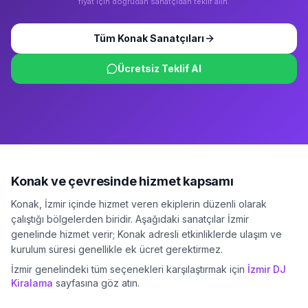
fiyat için doğrudan sanatçıdan teklif alın.
Tüm
Konak
Sanatçıları
Ücretsiz Teklif Al
Konak
ve çevresinde hizmet kapsamı
Konak
,
İzmir
içinde hizmet veren ekiplerin düzenli olarak
çalıştığı bölgelerden biridir. Aşağıdaki sanatçılar
İzmir
genelinde hizmet verir;
Konak
adresli etkinliklerde ulaşım ve
kurulum süresi genellikle ek ücret gerektirmez.
İzmir
genelindeki tüm seçenekleri karşılaştırmak için
İzmir
DJ
Kiralama
sayfasına göz atın.