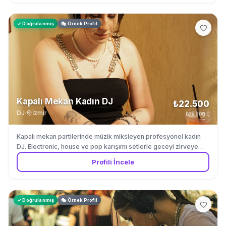
✓ Doğrulanmış
🎭 Örnek Profil
Kapalı Mekan Kadın DJ
₺22.500
DJ
·
İzmir
başlangıç
Kapalı mekan partilerinde müzik miksleyen profesyonel kadın
DJ. Electronic, house ve pop karışımı setlerle geceyi zirveye
taşıyor.
Profili İncele
✓ Doğrulanmış
🎭 Örnek Profil