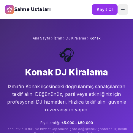
Sahne Ustaları
Kayıt Ol
Ana Sayfa
İzmir
DJ Kiralama
Konak
🎧
Konak DJ Kiralama
İzmir'in
Konak
ilçesindeki doğrulanmış sanatçılardan
teklif alın.
Düğününüz, parti veya etkinliğiniz için
profesyonel DJ hizmetleri. Hızlıca teklif alın, güvenle
rezervasyon yapın.
Fiyat aralığı:
₺5.000 – ₺50.000
Tarih, etkinlik türü ve hizmet kapsamına göre değişkenlik gösterebilir; kesin