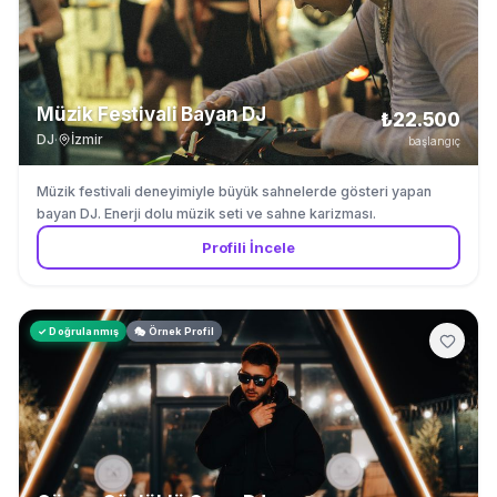
Müzik Festivali Bayan DJ
₺22.500
DJ
·
İzmir
başlangıç
Müzik festivali deneyimiyle büyük sahnelerde gösteri yapan
bayan DJ. Enerji dolu müzik seti ve sahne karizması.
Profili İncele
✓ Doğrulanmış
🎭 Örnek Profil