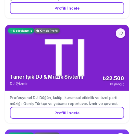
Profili İncele
✓ Doğrulanmış
🎭 Örnek Profil
Taner Işık DJ & Müzik Sistemi
₺22.500
DJ
·
İzmir
başlangıç
Profesyonel DJ. Düğün, kulüp, kurumsal etkinlik ve özel parti
müziği. Geniş Türkçe ve yabancı repertuvar. İzmir ve çevresi.
Profili İncele