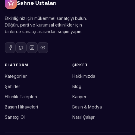
Sahne Ustaları
Etkinliğiniz için mükemmel sanatçıyı bulun.
Düğün, parti ve kurumsal etkinlikler için
binlerce sanatçı arasından seçim yapın.
PLATFORM
ŞIRKET
Kategoriler
Hakkımızda
Sahne Ustaları
Etkinlik uzmanınız
Şehirler
Blog
Etkinlik Talepleri
Kariyer
Merhaba! Size nasıl yardımcı
olabiliriz? WhatsApp üzerinden
Başarı Hikayeleri
Basın & Medya
bize ulaşabilirsiniz.
Sanatçı Ol
Nasıl Çalışır
Merhaba! Bilgi almak istiyorum.