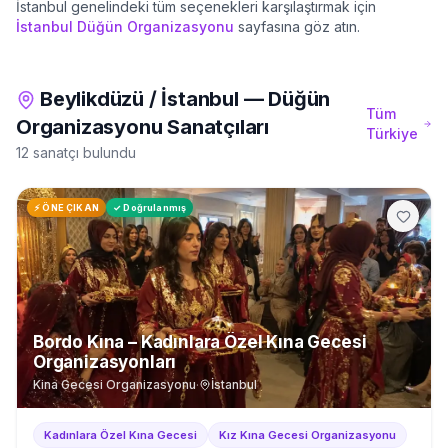
İstanbul
genelindeki tüm seçenekleri karşılaştırmak için
İstanbul
Düğün Organizasyonu
sayfasına göz atın.
Beylikdüzü
/
İstanbul
—
Düğün
Tüm
Organizasyonu
Sanatçıları
Türkiye
12 sanatçı bulundu
⚡ ÖNE ÇIKAN
✓ Doğrulanmış
Bordo Kına – Kadınlara Özel Kına Gecesi
Organizasyonları
Kina Gecesi Organizasyonu
·
İstanbul
Kadınlara Özel Kına Gecesi
Kız Kına Gecesi Organizasyonu