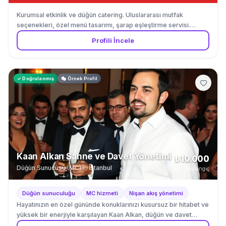
Kurumsal etkinlik ve düğün catering. Uluslararası mutfak
seçenekleri, özel menü tasarımı, şarap eşleştirme servisi.
İstanbul Boğaz bölgesi.
Profili İncele
✓ Doğrulanmış
🎭 Örnek Profil
Kaan Alkan Sahne ve Davet Yönetimi
₺10.000
Düğün Sunucusu (MC)
·
İstanbul
başlangıç
Düğün sunuculuğu
MC hizmeti
Nişan akış yönetimi
Hayatınızın en özel gününde konuklarınızı kusursuz bir hitabet ve
yüksek bir enerjiyle karşılayan Kaan Alkan, düğün ve davet
sektöründe fark yaratıyor. Sanatçının kariyeri, radyo yayıncılığı