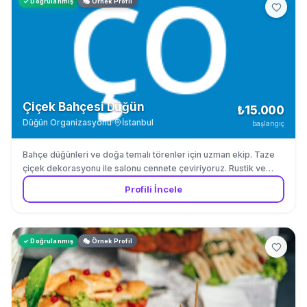
✓ Doğrulanmış
🎭 Örnek Profil
Çiçek Bahçesi Düğün
₺15.000
Düğün Organizasyonu
·
İstanbul
başlangıç
Bahçe düğünleri ve doğa temalı törenler için uzman ekip. Taze
çiçek dekorasyonu ile salonu cennete çeviriyoruz. Rustik ve
romantik düğünlerde uzmanız.
Profili İncele
✓ Doğrulanmış
🎭 Örnek Profil