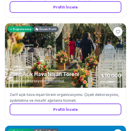
dönüştürüyoruz. Mekan seçiminden çiçek dekorasyonuna kadar
Profili İncele
tüm detaylar bizden.
✓ Doğrulanmış
🎭 Örnek Profil
Zarif Açık Hava Nişan Töreni
₺10.000
Nişan Organizasyonu
·
İstanbul
başlangıç
Zarif açık hava nişan töreni organizasyonu. Çiçek dekorasyonu,
aydınlatma ve misafir ağırlama hizmeti.
Profili İncele