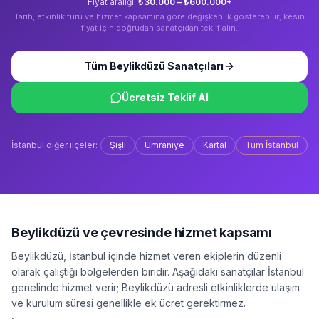
Fiyat aralığı:
₺30.000 – ₺600.000+
Tarih, etkinlik türü ve hizmet kapsamına göre değişkenlik gösterebilir; kesin
fiyat için doğrudan sanatçıdan teklif alın.
Tüm
Beylikdüzü
Sanatçıları
Ücretsiz Teklif Al
İstanbul
diğer ilçeler:
Şişli
Ümraniye
Kartal
Tüm
İstanbul
Beylikdüzü
ve çevresinde hizmet kapsamı
Beylikdüzü
,
İstanbul
içinde hizmet veren ekiplerin düzenli
olarak çalıştığı bölgelerden biridir. Aşağıdaki sanatçılar
İstanbul
genelinde hizmet verir;
Beylikdüzü
adresli etkinliklerde ulaşım
ve kurulum süresi genellikle ek ücret gerektirmez.