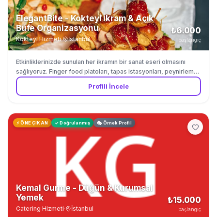
ElegantBite - Kokteyl İkram & Açık
Büfe Organizasyonu
₺6.000
Kokteyl Hizmeti
·
İstanbul
başlangıç
Etkinliklerinizde sunulan her ikramın bir sanat eseri olmasını
sağlıyoruz. Finger food platoları, tapas istasyonları, peynirleme-
şarküteri tabakları ve özel tatlı köşeleri ile misafirlerinize kokteyl
Profili İncele
saatinin tadını çıkartıyoruz. Düğün, gala gecesi, kurumsal kokteyl
ve özel davetler için tam kapsamlı ikram organizasyonu
yapıyoruz. Sunum estetiğini servis kalitesiyle birleştiriyoruz.
⚡ ÖNE ÇIKAN
✓ Doğrulanmış
🎭 Örnek Profil
Kemal Gurme - Düğün & Kurumsal
Yemek
₺15.000
Catering Hizmeti
·
İstanbul
başlangıç