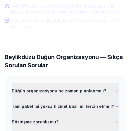
Fotoğraf/video çekimi varsa diğer hizmet sağlayıcılarla
(müzik, dekorasyon) zamanlama çakışmasını kontrol edin
Hava durumuna bağlı (açık hava) bir organizasyon ise B
planını sorun
Beylikdüzü
Düğün Organizasyonu
— Sıkça
Sorulan Sorular
Düğün organizasyonu ne zaman planlanmalı?
Tam paket mi yoksa hizmet bazlı mı tercih etmeli?
Sözleşme zorunlu mu?