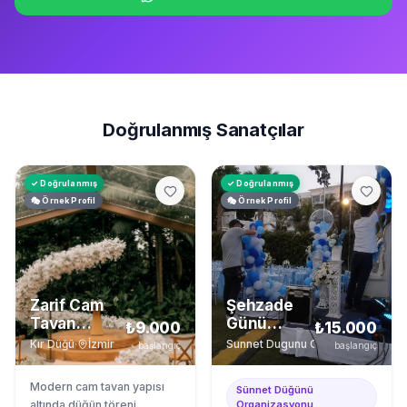
Doğrulanmış Sanatçılar
✓ Doğrulanmış
✓ Doğrulanmış
🎭 Örnek Profil
🎭 Örnek Profil
Zarif Cam
Şehzade
Tavan
Günü
₺9.000
₺15.000
Düğün
Organizasyon
Kır Düğü
·
İzmir
Sunnet Dugunu Organizasyonu
·
başlangıç
başlangıç
Töreni
Modern cam tavan yapısı
Sünnet Düğünü
altında düğün töreni
Organizasyonu