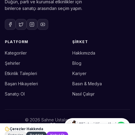
Düğün, parti ve kurumsal etkinlikler için
binlerce sanatçı arasından seçim yapın.
PLATFORM
ŞIRKET
Kategoriler
Hakkımızda
Sahne Ustaları
Etkinlik uzmanınız
Şehirler
Blog
Etkinlik Talepleri
Kariyer
Merhaba! Size nasıl yardımcı
olabiliriz? WhatsApp üzerinden
Başarı Hikayeleri
Basın & Medya
bize ulaşabilirsiniz.
Sanatçı Ol
Nasıl Çalışır
Merhaba! Bilgi almak istiyorum.
© 2026 Sahne Ustaları. Tüm hakları saklıdır.
Müşteri Hizmetleri
Çerezler Hakkında
Şu an çevrimiçi
🛡️
ETBİS'e Kayıtlıdır
Gizlilik
Koşullar
Çerezler