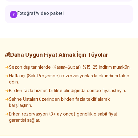
Fotoğraf/video paketi
7
💰
Daha Uygun Fiyat Almak İçin Tüyolar
→
Sezon dışı tarihlerde (Kasım–Şubat) %15–25 indirim mümkün.
→
Hafta içi (Salı–Perşembe) rezervasyonlarda ek indirim talep
edin.
→
Birden fazla hizmet birlikte alındığında combo fiyat isteyin.
→
Sahne Ustaları üzerinden birden fazla teklif alarak
karşılaştırın.
→
Erken rezervasyon (3+ ay önce) genellikle sabit fiyat
garantisi sağlar.