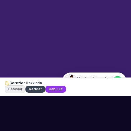
Sahne Ustaları
Etkinlik uzmanınız
Merhaba! Size nasıl yardımcı
olabiliriz? WhatsApp üzerinden
bize ulaşabilirsiniz.
Merhaba! Bilgi almak istiyorum.
Müşteri Hizmetleri
Çerezler Hakkında
Şu an çevrimiçi
Detaylar
Reddet
Kabul Et