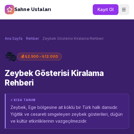
Sahne Ustaları
Kayıt Ol
Ana Sayfa
Rehber
Zeybek Gösterisi Kiralama Rehberi
🎭
💰
₺2.500 – ₺12.000
Zeybek Gösterisi Kiralama
Rehberi
⚡ KISA TANIM
Zeybek, Ege bölgesine ait köklü bir Türk halk dansıdır.
Yiğitlik ve cesareti simgeleyen zeybek gösterileri, düğün
ve kültür etkinliklerinin vazgeçilmezidir.