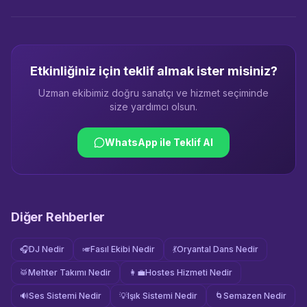
Etkinliğiniz için teklif almak ister misiniz?
Uzman ekibimiz doğru sanatçı ve hizmet seçiminde
size yardımcı olsun.
WhatsApp ile Teklif Al
Diğer Rehberler
🎧
DJ Nedir
🎺
Fasıl Ekibi Nedir
💃
Oryantal Dans Nedir
🥁
Mehter Takımı Nedir
👩‍💼
Hostes Hizmeti Nedir
🔊
Ses Sistemi Nedir
💡
Işık Sistemi Nedir
🌀
Semazen Nedir