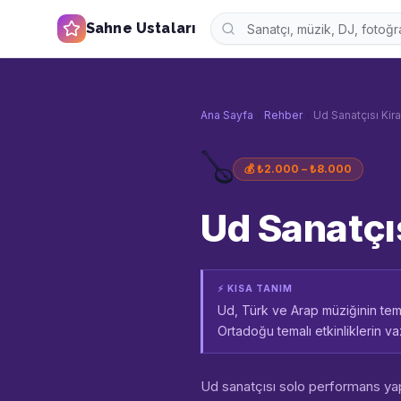
Sahne Ustaları
Ana Sayfa
Rehber
Ud Sanatçısı Kir
🪕
💰
₺2.000 – ₺8.000
Ud Sanatçı
⚡ KISA TANIM
Ud, Türk ve Arap müziğinin temel
Ortadoğu temalı etkinliklerin v
Ud sanatçısı solo performans yap