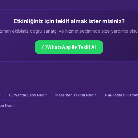
Etkinliğiniz için teklif almak ister misiniz?
zman ekibimiz doğru sanatçı ve hizmet seçiminde size yardımcı olsu
WhatsApp ile Teklif Al
r
💃
Oryantal Dans Nedir
🥁
Mehter Takımı Nedir
👩‍💼
Hostes Hizmet
n Nedir