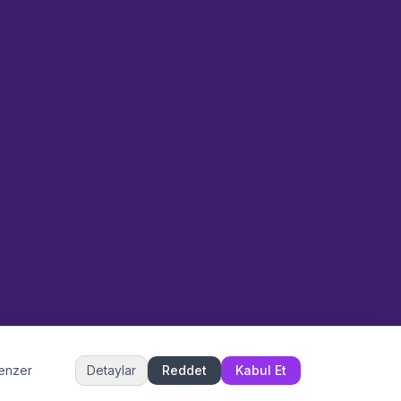
Sahne Ustaları
Etkinlik uzmanınız
Merhaba! Size nasıl yardımcı
olabiliriz? WhatsApp üzerinden
bize ulaşabilirsiniz.
Merhaba! Bilgi almak istiyorum.
Müşteri Hizmetleri
benzer
Detaylar
Reddet
Kabul Et
Şu an çevrimiçi