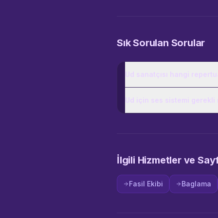
Sık Sorulan Sorular
Ud sanatçısı hangi repertu
Ud için ses sistemi gerekli
İlgili Hizmetler ve Say
Fasil Ekibi
Baglama