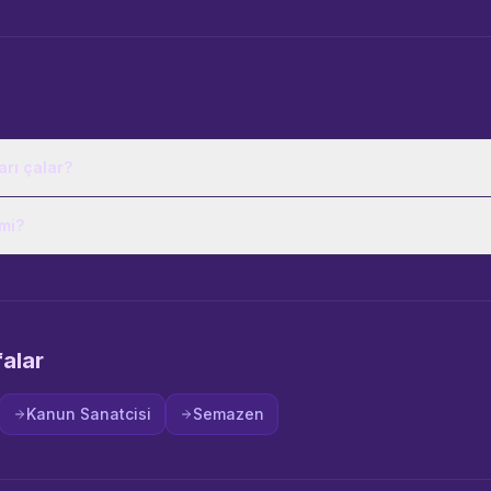
arı çalar?
 mi?
falar
Kanun Sanatcisi
Semazen