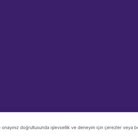
 ve onayınız doğrultusunda işlevsellik ve deneyim için çerezler veya 