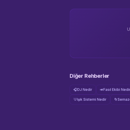
U
Diğer Rehberler
🎧
DJ Nedir
🎺
Fasıl Ekibi Nedi
💡
Işık Sistemi Nedir
🌀
Semaze