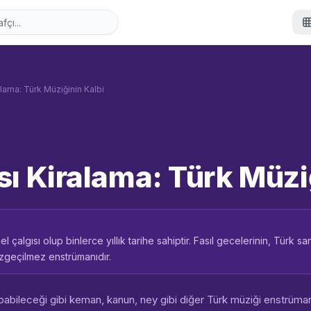
alama: Türk Müziğinin Kalbi
sı Kiralama: Türk Müzi
 çalgısı olup binlerce yıllık tarihe sahiptir. Fasıl gecelerinin, Türk s
azgeçilmez enstrümanıdır.
abileceği gibi keman, kanun, ney gibi diğer Türk müziği enstrüman