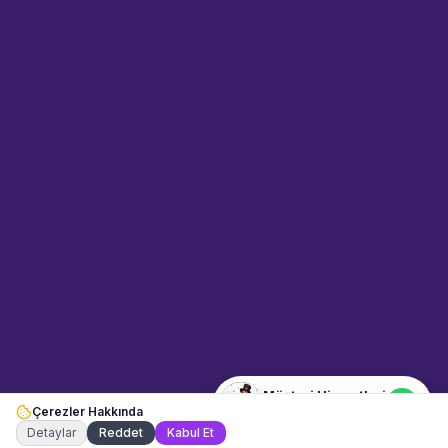
Sahne Ustaları
Etkinlik uzmanınız
Merhaba! Size nasıl yardımcı
olabiliriz? WhatsApp üzerinden
bize ulaşabilirsiniz.
Merhaba! Bilgi almak istiyorum.
Müşteri Hizmetleri
Çerezler Hakkında
Şu an çevrimiçi
Detaylar
Reddet
Kabul Et