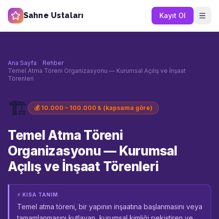
Sahne Ustaları
Kayıt Ol
Ana Sayfa
Rehber
Temel Atma Töreni Organizasyonu — Kurumsal Açılış ve İnşaat
Törenleri
🏗️
💰
10.000 – 100.000 ₺ (kapsama göre)
Temel Atma Töreni
Organizasyonu — Kurumsal
Açılış ve İnşaat Törenleri
⚡ KISA TANIM
Temel atma töreni, bir yapının inşaatına başlanmasını veya
tamamlanmasını kutlayan, kurumsal kimliği pekiştiren ve