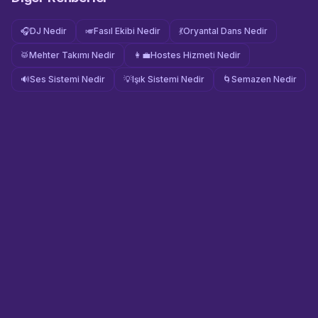
🎧
DJ Nedir
🎺
Fasıl Ekibi Nedir
💃
Oryantal Dans Nedir
🥁
Mehter Takımı Nedir
👩‍💼
Hostes Hizmeti Nedir
🔊
Ses Sistemi Nedir
💡
Işık Sistemi Nedir
🌀
Semazen Nedir