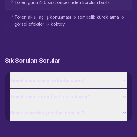
Tören günü 4-6 saat öncesinden kurulum başlar
Tören akışı: açılış konuşması → sembolik kürek atma →
görsel efektler → kokteyl
Sık Sorulan Sorular
Temel atma töreni ne kadar sürer?
Temel atma töreni fiyatı ne kadardır?
Basın ve medya yönetimi dahil mi?