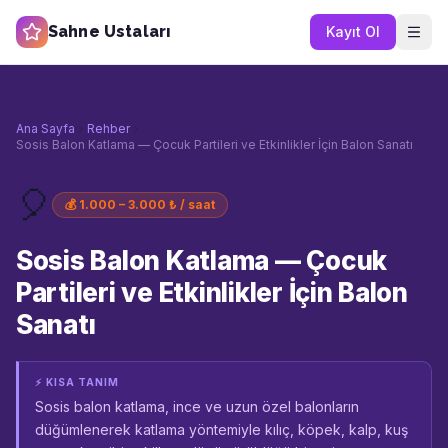
Sahne Ustaları
Kayıt Ol
Ana Sayfa
Rehber
Sosis Balon Katlama — Çocuk Partileri ve Etkinlikler İçin Balon Sanatı
🎈
💰
1.000 – 3.000 ₺ / saat
Sosis Balon Katlama — Çocuk
Partileri ve Etkinlikler İçin Balon
Sanatı
⚡ KISA TANIM
Sosis balon katlama, ince ve uzun özel balonların
düğümlenerek katlama yöntemiyle kılıç, köpek, kalp, kuş