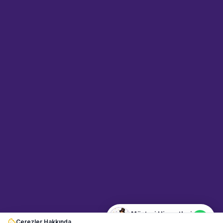
Sahne Ustaları
Etkinlik uzmanınız
Merhaba! Size nasıl yardımcı
olabiliriz? WhatsApp üzerinden
bize ulaşabilirsiniz.
Merhaba! Bilgi almak istiyorum.
Müşteri Hizmetleri
Çerezler Hakkında
Şu an çevrimiçi