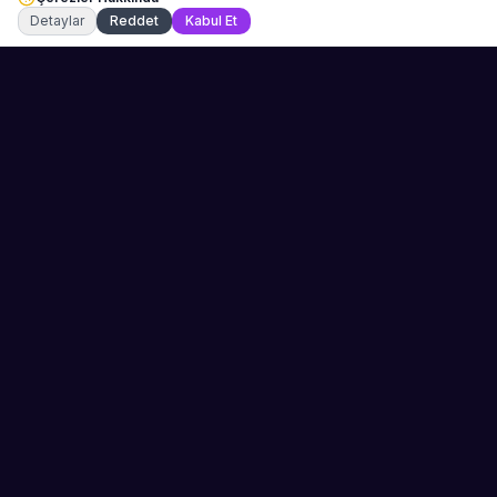
Detaylar
Reddet
Kabul Et
Sahne Ustaları
Etkinliğiniz için mükemmel sanatçıyı bulun.
Düğün, parti ve kurumsal etkinlikler için
binlerce sanatçı arasından seçim yapın.
PLATFORM
ŞIRKET
Kategoriler
Hakkımızda