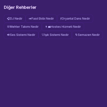
Diğer Rehberler
🎧
DJ Nedir
🎺
Fasıl Ekibi Nedir
💃
Oryantal Dans Nedir
🥁
Mehter Takımı Nedir
👩‍💼
Hostes Hizmeti Nedir
🔊
Ses Sistemi Nedir
💡
Işık Sistemi Nedir
🌀
Semazen Nedir