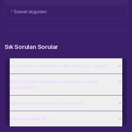
Sünnet düğünleri
Sık Sorulan Sorular
Sosis balon animatörü saatte kaç figür yapar?
Balon katlama animatörü ne kadar süreyle
kiralanabilir?
Balon katlama fiyatları ne kadardır?
Balonlar patlar mı?