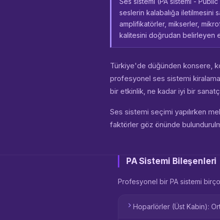
Ses sistemi (PA sistemi - Publi
seslerin kalabalığa iletilmesin
amplifikatörler, mikserler, mikr
kalitesini doğrudan belirleyen e
Türkiye'de düğünden konsere, ko
profesyonel ses sistemi kiralama
bir etkinlik, ne kadar iyi bir san
Ses sistemi seçimi yapılırken meka
faktörler göz önünde bulundurulma
PA Sistemi Bileşenleri
Profesyonel bir PA sistemi birçok
Hoparlörler (Üst Kabin): Or