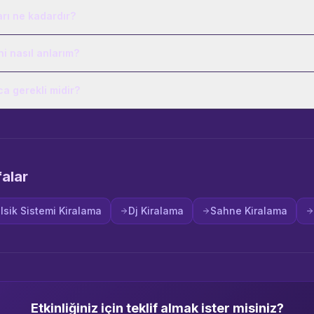
arı ne kadardır?
i nasıl anlarım?
ca gerekli midir?
falar
Isik Sistemi Kiralama
Dj Kiralama
Sahne Kiralama
Etkinliğiniz için teklif almak ister misiniz?