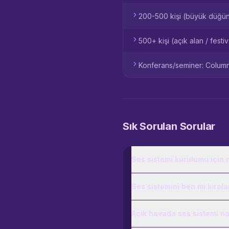
200-500 kişi (büyük düğün s
500+ kişi (açık alan / festi
Konferans/seminer: Column a
Sık Sorulan Sorular
Ses sistemi kurulumu için 
Ses sistemini ben mi kirala
Açık havada ses sistemi nas