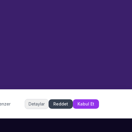
Sahne Ustaları
Etkinlik uzmanınız
Merhaba! Size nasıl yardımcı
olabiliriz? WhatsApp üzerinden
bize ulaşabilirsiniz.
Merhaba! Bilgi almak istiyorum.
Müşteri Hizmetleri
benzer
Detaylar
Reddet
Kabul Et
Şu an çevrimiçi