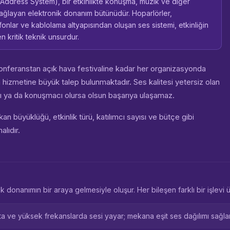
c Address System), bir etkinlikte konuşma, müzik ve diğer
i sağlayan elektronik donanım bütünüdür. Hoparlörler,
ofonlar ve kablolama altyapısından oluşan ses sistemi, etkinliğin
n kritik teknik unsurdur.
nferanstan açık hava festivaline kadar her organizasyonda
 hizmetine büyük talep bulunmaktadır. Ses kalitesi yetersiz olan
atçı ya da konuşmacı olursa olsun başarıya ulaşamaz.
n büyüklüğü, etkinlik türü, katılımcı sayısı ve bütçe gibi
lıdır.
 donanımın bir araya gelmesiyle oluşur. Her bileşen farklı bir işlevi üs
ta ve yüksek frekanslarda sesi yayar; mekana eşit ses dağılımı sağlar