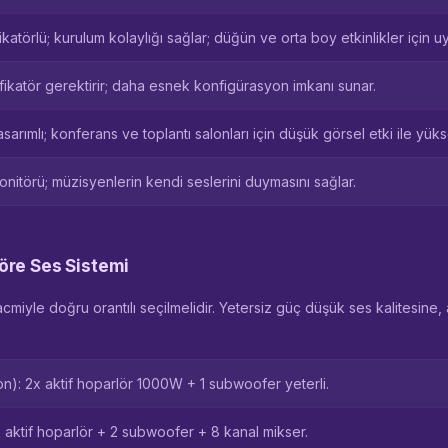
fikatörlü; kurulum kolaylığı sağlar; düğün ve orta boy etkinlikler için u
ifikatör gerektirir; daha esnek konfigürasyon imkanı sunar.
arımlı; konferans ve toplantı salonları için düşük görsel etki ile yüks
nitörü; müzisyenlerin kendi seslerini duymasını sağlar.
re Ses Sistemi
miyle doğru orantılı seçilmelidir. Yetersiz güç düşük ses kalitesine,
on): 2x aktif hoparlör 1000W + 1 subwoofer yeterli.
x aktif hoparlör + 2 subwoofer + 8 kanal mikser.