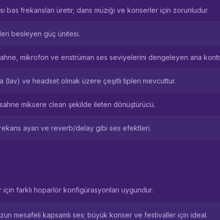
bas frekansları üretir; dans müziği ve konserler için zorunludur.
leri besleyen güç ünitesi.
Sahne, mikrofon ve enstrüman ses seviyelerini dengeleyen ana kontr
ka (lav) ve headset olmak üzere çeşitli tipleri mevcuttur.
i sahne miksere clean şekilde ileten dönüştürücü.
Frekans ayarı ve reverb/delay gibi ses efektleri.
ar için farklı hoparlör konfigürasyonları uygundur.
 uzun mesafeli kapsamlı ses; büyük konser ve festivaller için ideal.