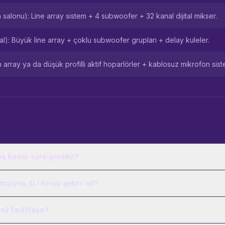
alonu): Line array sistem + 4 subwoofer + 32 kanal dijital mikser.
val): Büyük line array + çoklu subwoofer grupları + delay kuleler.
rray ya da düşük profilli aktif hoparlörler + kablosuz mikrofon sist
ne kadar süre gerekir?
malıyım, DJ kendi getirir mi?
ıl farklılaşır?