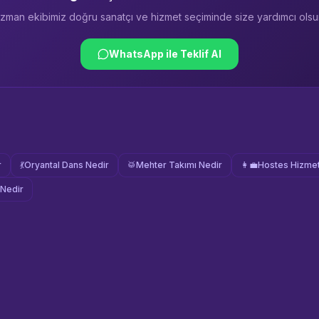
zman ekibimiz doğru sanatçı ve hizmet seçiminde size yardımcı olsu
WhatsApp ile Teklif Al
r
💃
Oryantal Dans Nedir
🥁
Mehter Takımı Nedir
👩‍💼
Hostes Hizmet
Nedir