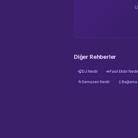
U
Diğer Rehberler
🎧
DJ Nedir
🎺
Fasıl Ekibi Nedi
🌀
Semazen Nedir
🎸
Bağlama 