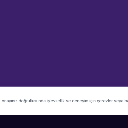
 ve onayınız doğrultusunda işlevsellik ve deneyim için çerezler veya 