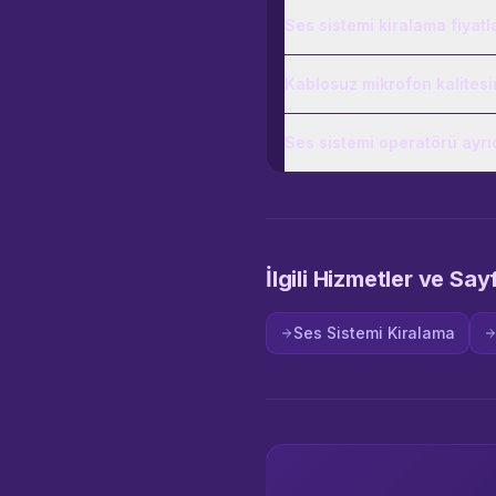
Ses sistemi kiralama fiyatl
Kablosuz mikrofon kalitesin
Ses sistemi operatörü ayrı
İlgili Hizmetler ve Say
Ses Sistemi Kiralama