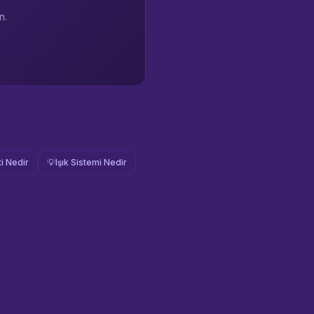
n.
i Nedir
💡
Işık Sistemi Nedir