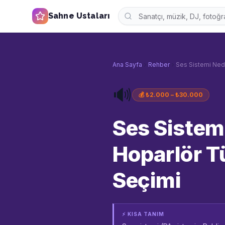
Sahne Ustaları
Ana Sayfa
Rehber
Ses Sistemi Nedi
🔊
💰
₺2.000 – ₺30.000
Ses Sistem
Hoparlör T
Seçimi
⚡ KISA TANIM