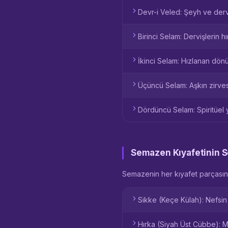
Devr-i Veled: Şeyh ve derv
Birinci Selam: Dervişlerin 
İkinci Selam: Hızlanan dön
Üçüncü Selam: Aşkın zirvesi
Dördüncü Selam: Spiritüel y
Semazen Kıyafetinin 
Semazenin her kıyafet parçasını
Sikke (Keçe Külah): Nefsin 
Hırka (Siyah Üst Cübbe): M