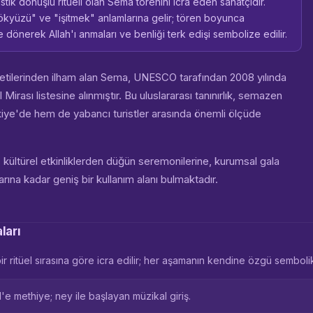
tik dönüşlü ritüeli olan Sema törenini icra eden sanatçıdır.
kyüzü" ve "işitmek" anlamlarına gelir; tören boyunca
 dönerek Allah'ı anmaları ve benliği terk edişi sembolize edilir.
etilerinden ilham alan Sema, UNESCO tarafından 2008 yılında
Mirası listesine alınmıştır. Bu uluslararası tanınırlık, semazen
rkiye'de hem de yabancı turistler arasında önemli ölçüde
ültürel etkinliklerden düğün seremonilerine, kurumsal gala
na kadar geniş bir kullanım alanı bulmaktadır.
ları
ir ritüel sırasına göre icra edilir; her aşamanın kendine özgü sembolik
e methiye; ney ile başlayan müzikal giriş.