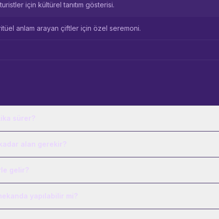
uristler için kültürel tanıtım gösterisi.
itüel anlam arayan çiftler için özel seremoni.
ika sürer?
kadar alan gerekir?
le gelir?
ekanda yapılabilir mi?