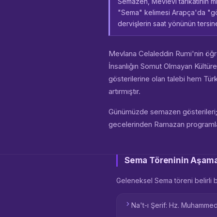
Semazen, Mevlevi tarikatının mis
"Sema" kelimesi Arapça'da "gö
dervişlerin saat yönünün tersine
Mevlana Celaleddin Rumi'nin öğr
İnsanlığın Somut Olmayan Kültürel 
gösterilerine olan talebi hem Tü
artırmıştır.
Günümüzde semazen gösterileri; k
gecelerinden Ramazan programları
Sema Töreninin Aşama
Geleneksel Sema töreni belirli b
Na't-ı Şerif: Hz. Muhammed'