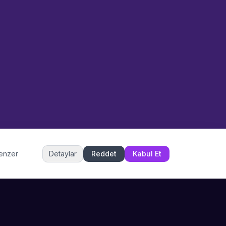
Sahne Ustaları
Etkinlik uzmanınız
Merhaba! Size nasıl yardımcı
olabiliriz? WhatsApp üzerinden
bize ulaşabilirsiniz.
Merhaba! Bilgi almak istiyorum.
Müşteri Hizmetleri
benzer
Detaylar
Reddet
Kabul Et
Şu an çevrimiçi