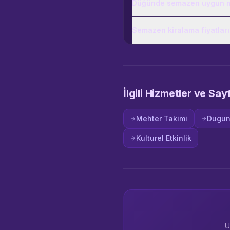
Düğünde semazen uygun 
Semazen kiralama fiyatları
İlgili Hizmetler ve Say
Mehter Takimi
Dugun
Kulturel Etkinlik
U