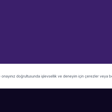
 ve onayınız doğrultusunda işlevsellik ve deneyim için çerezler veya 