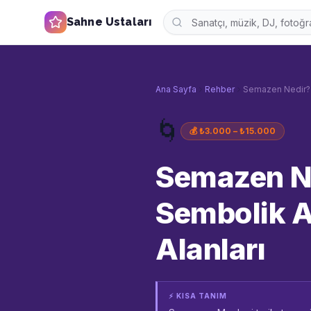
Sahne Ustaları
Ana Sayfa
Rehber
Semazen Nedir? 
🌀
💰
₺3.000 – ₺15.000
Semazen Ne
Sembolik A
Alanları
⚡ KISA TANIM