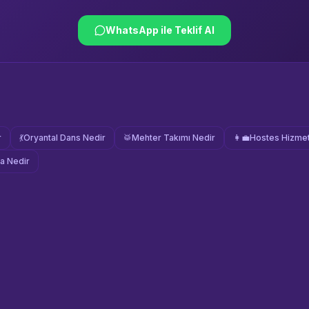
WhatsApp ile Teklif Al
r
💃
Oryantal Dans Nedir
🥁
Mehter Takımı Nedir
👩‍💼
Hostes Hizmet
a Nedir