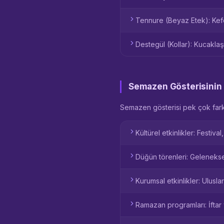
Tennure (Beyaz Etek): Kefen
Destegül (Kollar): Kucaklaş
Semazen Gösterisinin 
Semazen gösterisi pek çok farklı
Kültürel etkinlikler: Festiv
Düğün törenleri: Gelenekse
Kurumsal etkinlikler: Ulus
Ramazan programları: İftar 