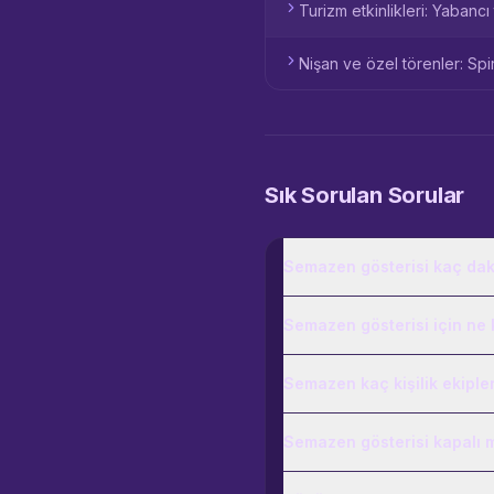
Turizm etkinlikleri: Yabancı t
Nişan ve özel törenler: Spir
Sık Sorulan Sorular
Semazen gösterisi kaç dak
Semazen gösterisi için ne 
Semazen kaç kişilik ekipler
Semazen gösterisi kapalı m