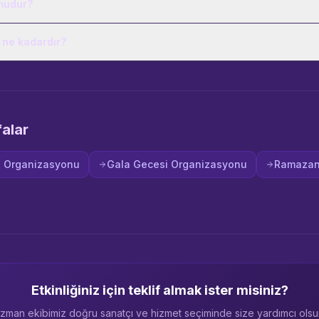
mudur?
 ne kadardır?
falar
 Organizasyonu
Gala Gecesi Organizasyonu
Ramazan 
Etkinliğiniz için teklif almak ister misiniz?
zman ekibimiz doğru sanatçı ve hizmet seçiminde size yardımcı olsu