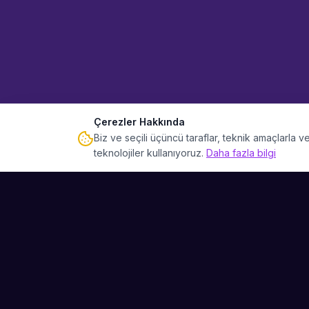
Çerezler Hakkında
Biz ve seçili üçüncü taraflar, teknik amaçlarla
teknolojiler kullanıyoruz.
Daha fazla bilgi
Sahne Ustaları
Etkinliğiniz için mükemmel sanatçıyı bulun.