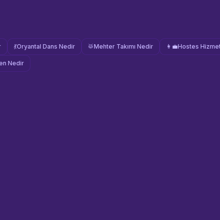
r
💃
Oryantal Dans Nedir
🥁
Mehter Takımı Nedir
👩‍💼
Hostes Hizmet
n Nedir