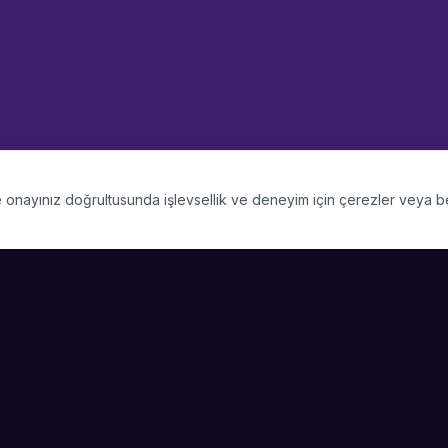
 ve onayınız doğrultusunda işlevsellik ve deneyim için çerezler veya 
PLATFORM
SIRKET
Kategoriler
Hakkimizda