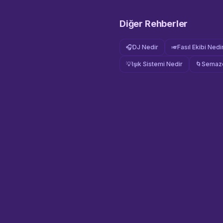
Diğer Rehberler
🎧
DJ Nedir
🎺
Fasıl Ekibi Nedi
💡
Işık Sistemi Nedir
🌀
Semaze