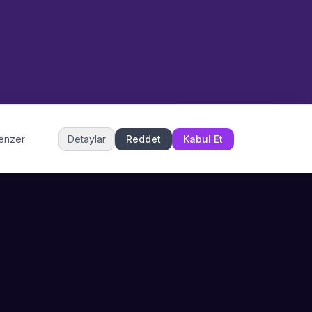
Merhaba! Size nasıl yardımcı
olabiliriz? WhatsApp üzerinden
bize ulaşabilirsiniz.
Merhaba! Bilgi almak istiyorum.
Müşteri Hizmetleri
benzer
Detaylar
Reddet
Kabul Et
Şu an çevrimiçi
DESTEK
İLETIŞIM
Büyükçekmece,
SSS
İstanbul