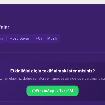
falar
emi
Led Duvar
Canli Muzik
Etkinliğiniz için teklif almak ister misiniz?
zman ekibimiz doğru sanatçı ve hizmet seçiminde size yardımcı olsu
WhatsApp ile Teklif Al