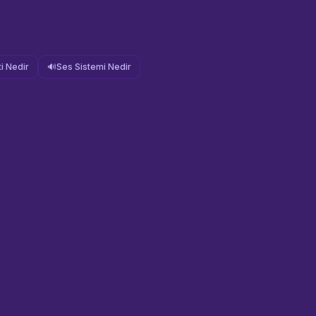
i Nedir
🔊
Ses Sistemi Nedir
Sahne Ustaları
Etkinlik uzmanınız