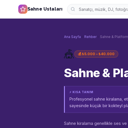
Sahne Ustaları
Ana Sayfa
Rehber
Sahne & Platform
🎪
💰
₺5.000 – ₺40.000
Sahne & Pl
⚡ KISA TANIM
Profesyonel sahne kiralama, et
sayesinde küçük bir kokteyl pla
Sahne kiralama genellikle ses ve 