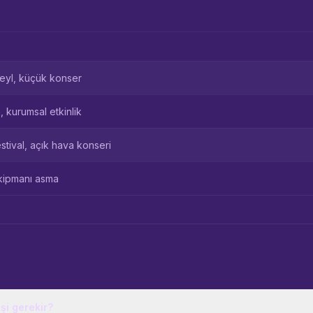
teyl, küçük konser
 kurumsal etkinlik
tival, açık hava konseri
ekipmanı asma
şi gerekir?