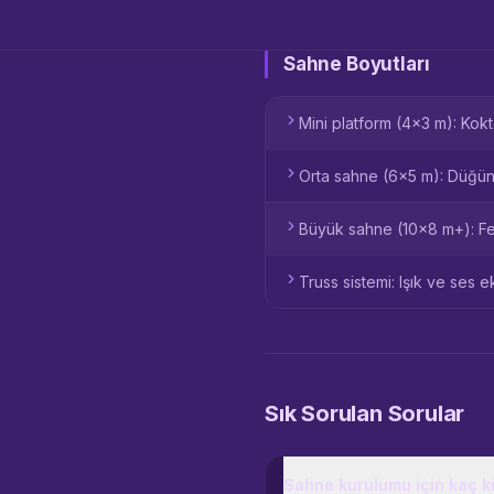
Sahne Boyutları
Mini platform (4x3 m): Kok
Orta sahne (6x5 m): Düğün,
Büyük sahne (10x8 m+): Fes
Truss sistemi: Işık ve ses 
Sık Sorulan Sorular
Sahne kurulumu için kaç ki